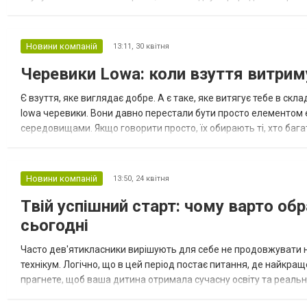
натурального каучуку Натуральний каучук давно вважається о
Новини компаній
13:11,
30 квітня
Черевики Lowa: коли взуття витриму
Є взуття, яке виглядає добре. А є таке, яке витягує тебе в ск
lowa черевики. Вони давно перестали бути просто елементом екі
середовищами. Якщо говорити просто, їх обирають ті, хто багат
повітрі. Бо тут важливий не зовнішній вигляд, а те, я...
Новини компаній
13:50,
24 квітня
Твій успішний старт: чому варто о
сьогодні
Часто дев'ятикласники вирішують для себе не продовжувати на
технікум. Логічно, що в цей період постає питання, де найкра
прагнете, щоб ваша дитина отримала сучасну освіту та реальн
унікальне місце, де майстерно формують майбутніх професіонал