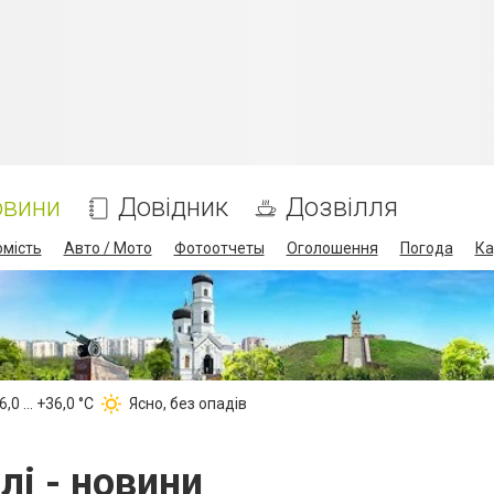
овини
Довідник
Дозвілля
омість
Авто / Мото
Фотоотчеты
Оголошення
Погода
Ка
,0 ... +36,0 °С
Ясно, без опадів
лі - новини