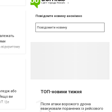
NEW
Повідомте новину анонімно
Повідомити новину
 належать
ними
а відкритому
ТОП-новини тижня
коледж або
 Якщо ви
1
іТ. Це
Після атаки ворожого дрона
евакуювали поранених із рейсового