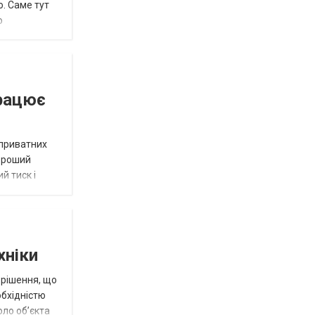
о. Саме тут
о
працює
 приватних
Хороший
й тиск і
хніки
 рішення, що
обхідністю
оло об’єкта