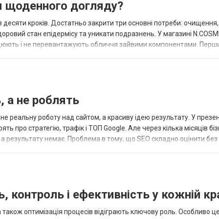
я щоденного догляду?
 десяти кроків. Достатньо закрити три основні потреби: очищення,
доровий стан епідермісу та уникати подразнень. У магазині N.COS
ацюють і не перевантажують обличчя зайвими компонентами. Перши
я на шкірі накопичую...
, а не роблять
не реальну роботу над сайтом, а красиву ідею результату. У презен
ть про стратегію, трафік і ТОП Google. Але через кілька місяців бі
 а результату немає. Проблема в тому, що SEO складно оцінити без 
, контроль і ефективність у кожній кр
 а також оптимізація процесів відіграють ключову роль. Особливо ц