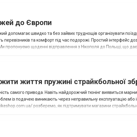
ожей до Європи
який допомагає швидко та без зайвих труднощів організувати поїзд
ь перевізників та комфорт під час подорожі. Простий інтерфейс до
 Ми пропонуємо щоденні відправлення з Нікополя до Польщі, що да
р...
жити життя пружині страйкбольної зб
жність самого привода. Навіть найдорожчий тюнінг виявиться марн
роблем із подачею виникають через неправильну експлуатацію або 
strikeshop.com.ua/ розберемо, як підтримувати магазини страйкболь
пружин...