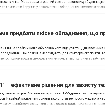
ься техніка. Мова зараз аграрний сектор та логістику і будівництв
 та компактне і зручне у використанні обладнання, яке заслугован
номної запра...
 саме придбати якісне обладнання, що 
уменя лише слабкий напір або повна його відсутність. Для власників
е обладнання – не розкіш, а необхідність для комфортного життя. 
ечує підйом води зі свердловини чи колодязя, підтримує стабільни
.
” – ефективне рішення для захисту те
ся до нових загроз. Масове використання FPV-дронів змушує шукати
си. Надійний радіоелектронний захист стає не просто опцією, а не
 – це сучасний комплекс, який створює зону радіопридушення навк