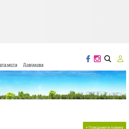
рта міста
Довідкова
+ Повідомити новину