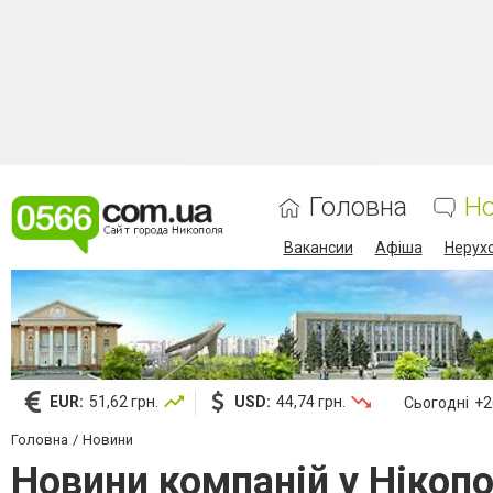
Головна
Н
Вакансии
Афіша
Нерух
EUR:
51,62 грн.
USD:
44,74 грн.
Сьогодні
+26
Головна
Новини
Новини компаній у Нікопо