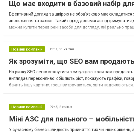
Що має входити в базовий набір дл
Ефективний догляд за шкірою не обов'язково має складатися з
зволоження та захист. Такий підхід допомагає підтримувати з
можна купити перевірені засоби для догляду, які реально пр
вмивання Очищення — це основа будь-якої рутини. Протягом дн
Новини компаній
12:11,
21 квітня
Як зрозуміти, що SEO вам продають
На ринку SEO легко зіткнутися з ситуацією, коли вам продають 
виглядає переконливо: обіцяють ріст, показують графіки, говоря
бачить іншу картину: гроші витрачаються, звіти надсилаються,
Більшість власників бізнесу не бачать різниці між р...
Новини компаній
09:45,
2 квітня
Міні АЗС для пального – мобільність
У сучасному бізнесі швидкість прийняття тих чи інших рішень,