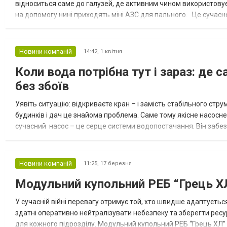
відноситься саме до галузей, де активним чином використовуєт
на допомогу нині приходять міні АЗС для пального. Це сучасне
вважається високоефективним рішенням для проведення авто
Новини компаній
14:42,
1 квітня
Коли вода потрібна тут і зараз: де
без збоїв
Уявіть ситуацію: відкриваєте кран – і замість стабільного стр
будинків і дач це знайома проблема. Саме тому якісне насосн
сучасний насос – це серце системи водопостачання. Він забезп
дозволяє користуватися водою без обмежень. Від правильно..
Новини компаній
11:25,
17 березня
Модульний купольний РЕБ “Грець ХЛ
У сучасній війні перевагу отримує той, хто швидше адаптуєть
здатні оперативно нейтралізувати небезпеку та зберегти ресур
для кожного підрозділу. Модульний купольний РЕБ “Грець ХЛ”