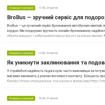
Новини компаній
17:40,
23 квітня
BroBus — зручний сервіс для подор
BroBus — це сучасний сервіс бронювання автобусних квитків, 
кордон. Ми поєднуємо зручність онлайн-бронювання, надійніст
обрати маршрут і забронювати місце всього за кілька хвилин.
подорожувати у будь-який зручний день. Серед популярних нап
Новини компаній
13:00,
23 квітня
Як уникнути заклинювання та подов
У страйкболі надійність подачі куль часто важливіша за поту
магазин заклинить у розпал вогневого контакту. Більшість п
базової гігієни спорядження, тож разом із фахівцями https://
привода в ідеальному стані. Головне правило: розвантаження 
Новини компаній
16:46,
21 квітня