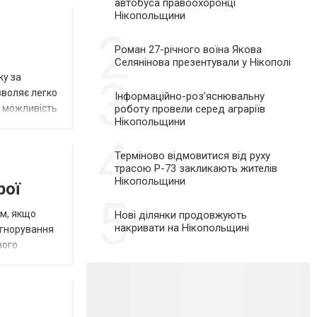
автобуса правоохоронці
Нікопольщини
2
Роман 27-річного воїна Якова
Селянінова презентували у Нікополі
3
ку за
зволяє легко
Інформаційно-роз’яснювальну
роботу провели серед аграріїв
є можливість
Нікопольщини
4
Терміново відмовитися від руху
трасою Р-73 закликають жителів
Нікопольщини
рої
5
им, якщо
Нові ділянки продовжують
накривати на Нікопольщині
ігнорування
ного