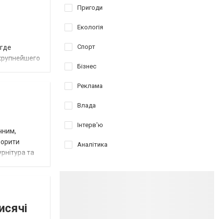
Пригоди
Екологія
Спорт
 где
 крупнейшего
Бізнес
Реклама
Влада
Інтерв'ю
чним,
ворити
Аналітика
урнітура та
исячі