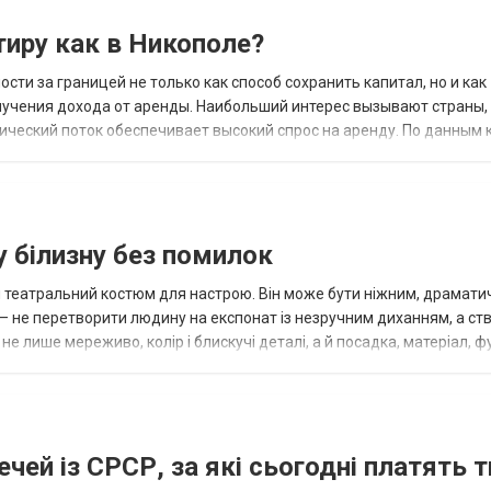
тиру как в Никополе?
и за границей не только как способ сохранить капитал, но и как
лучения дохода от аренды. Наибольший интерес вызывают страны,
тический поток обеспечивает высокий спрос на аренду. По данным
году среди украинских пок...
у білизну без помилок
й театральний костюм для настрою. Він може бути ніжним, драмати
— не перетворити людину на експонат із незручним диханням, а ст
е лише мереживо, колір і блискучі деталі, а й посадка, матеріал, ф
а...
ечей із СРСР, за які сьогодні платять т