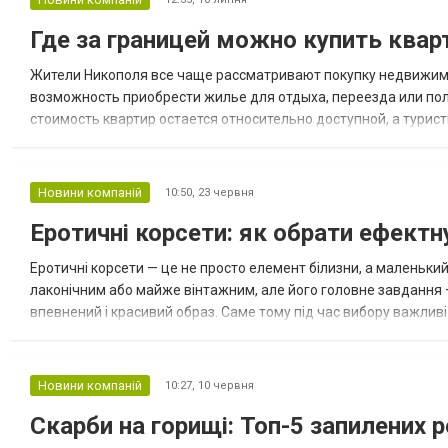
Где за границей можно купить квар
Жители Никополя все чаще рассматривают покупку недвижимост
возможность приобрести жилье для отдыха, переезда или по
стоимость квартир остается относительно доступной, а турис
агентства зарубежной недвижимости в Украине Хомиум, в 2026 
Новини компаній
10:50,
23 червня
Еротичні корсети: як обрати ефектн
Еротичні корсети — це не просто елемент білизни, а маленьки
лаконічним або майже вінтажним, але його головне завдання 
впевнений і красивий образ. Саме тому під час вибору важливі н
реальний комфорт. Історія корсетів набагато старша, ніж сучасн
Новини компаній
10:27,
10 червня
Скарби на горищі: Топ-5 запилених р