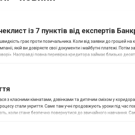
еклист із 7 пунктів від експертів Банк
 швидкість грає проти позичальника. Коли від заявки до грошей на 
нії, якій ви довіряєте свої документи і майбутні платежі. Потім за
говорі». Насправді повна перевірка кредитора займає близько десят
ття
ася з класними кімнатами, дзвінками та дитячим сміхом у коридора
роцесу стали укриття. Саме там учні продовжують уроки під час по
ають, коли стане безпечно повернутися до звичайного навчання. Са
удою. Вон...