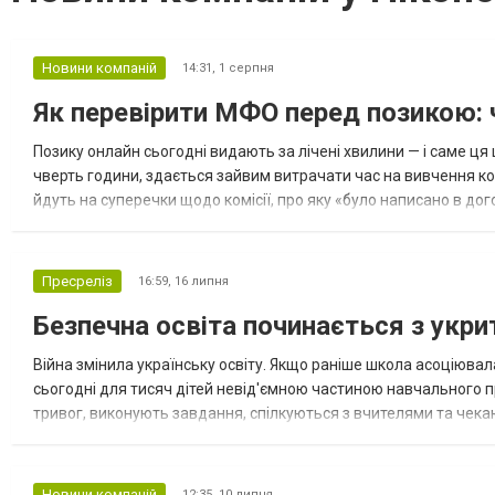
Новини компаній
14:31,
1 серпня
Як перевірити МФО перед позикою: ч
Позику онлайн сьогодні видають за лічені хвилини — і саме ця
чверть години, здається зайвим витрачати час на вивчення компа
йдуть на суперечки щодо комісії, про яку «було написано в до
не потребує жодних спеціальних знань. Нижче —...
Пресреліз
16:59,
16 липня
Безпечна освіта починається з укри
Війна змінила українську освіту. Якщо раніше школа асоціювал
сьогодні для тисяч дітей невід'ємною частиною навчального п
тривог, виконують завдання, спілкуються з вчителями та чек
сучасне укриття вже давно перестало бути лише захисною спор
Новини компаній
12:35,
10 липня