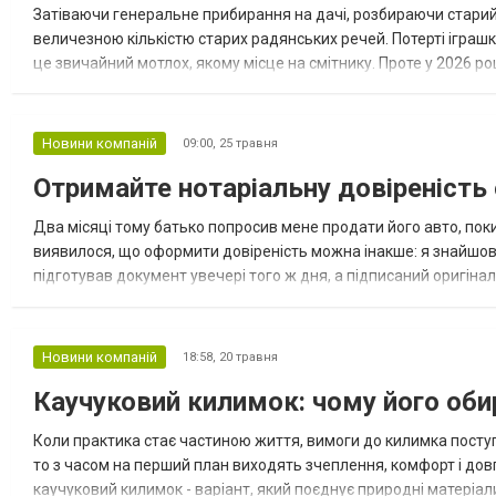
Затіваючи генеральне прибирання на дачі, розбираючи старий 
величезною кількістю старих радянських речей. Потерті іграшк
це звичайний мотлох, якому місце на смітнику. Проте у 2026 р
Те, що ви збиралися викинути в сміттєвий бак, може ви...
Новини компаній
09:00,
25 травня
Отримайте нотаріальну довіреність 
Два місяці тому батько попросив мене продати його авто, поки в
виявилося, що оформити довіреність можна інакше: я знайшов 
підготував документ увечері того ж дня, а підписаний оригін
затримки. Нотаріальна довіреність онлайн — це не повна відмов
Новини компаній
18:58,
20 травня
Каучуковий килимок: чому його оби
Коли практика стає частиною життя, вимоги до килимка поступ
то з часом на перший план виходять зчеплення, комфорт і довг
каучуковий килимок - варіант, який поєднує природні матеріали,