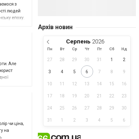
аємося з
ості людей
нську епоху.
Архів новин
Серпень
Пн
Вт
Ср
Чт
Пт
Сб
Нд
27
28
29
30
31
1
2
оти. Але
 юрист
3
4
5
6
7
8
9
дної
10
11
12
13
14
15
16
17
18
19
20
21
22
23
24
25
26
27
28
29
30
31
1
2
3
4
5
6
ір чи ціна,
гу на
ть