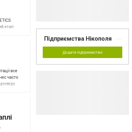
METICS
й етап:
Підприємства Нікополя
Додати підприємство
тації все
знес часто
досвіду.
аплі
е