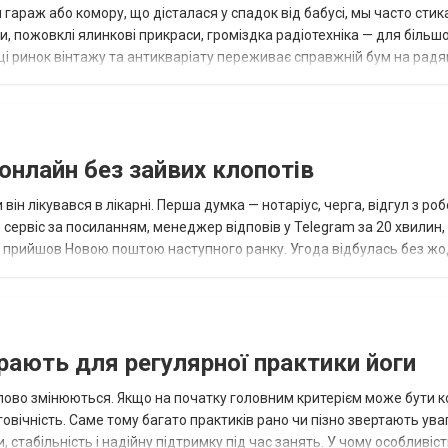
гараж або комору, що дісталася у спадок від бабусі, мы часто стик
и, пожовклі ялинкові прикраси, громіздка радіотехніка — для більш
оці ринок вінтажу та антикваріату переживає справжній бум на радя
онлайн без зайвих клопотів
ін лікувався в лікарні. Перша думка — нотаріус, черга, відгул з роб
сервіс за посиланням, менеджер відповів у Telegram за 20 хвилин,
ал прийшов Новою поштою наступного ранку. Угода відбулась без жо
а в...
рають для регулярної практики йоги
ово змінюються. Якщо на початку головним критерієм може бути кол
овічність. Саме тому багато практиків рано чи пізно звертають ува
 стабільність і надійну підтримку під час занять. У чому особливіс