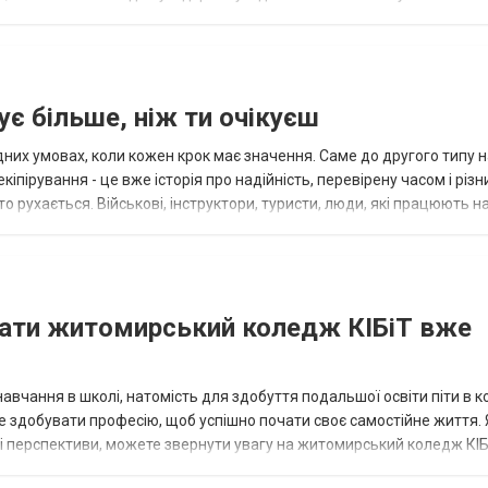
дним...
є більше, ніж ти очікуєш
ладних умовах, коли кожен крок має значення. Саме до другого типу
пірування - це вже історія про надійність, перевірену часом і різ
о рухається. Військові, інструктори, туристи, люди, які працюють н
брати житомирський коледж КІБіТ вже
вчання в школі, натомість для здобуття подальшої освіти піти в 
ще здобувати професію, щоб успішно почати своє самостійне життя.
і перспективи, можете звернути увагу на житомирський коледж КІБ
ів. Ц...