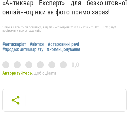
«Антиквар Експерт» для безкоштовної
онлайн-оцінки за фото прямо зараз!
Якщо ви помітили помилку, виділіть необхідний текст і натисніть Ctrl + Enter, щоб
повідомити про це редакцію
#антикваріат
#вінтаж
#старовинні речі
#продаж антикваріату
#колекціонування
0,0
Авторизуйтесь
, щоб оцінити