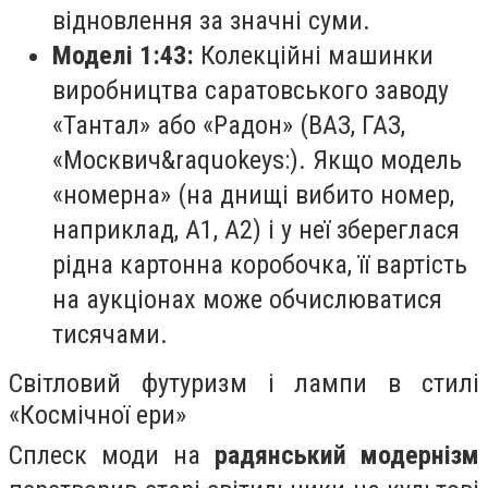
відновлення за значні суми.
Моделі 1:43:
Колекційні машинки
виробництва саратовського заводу
«Тантал» або «Радон» (ВАЗ, ГАЗ,
«Москвич&raquokeys:). Якщо модель
«номерна» (на днищі вибито номер,
наприклад, А1, А2) і у неї збереглася
рідна картонна коробочка, її вартість
на аукціонах може обчислюватися
тисячами.
Світловий футуризм і лампи в стилі
«Космічної ери»
Сплеск моди на
радянський модернізм