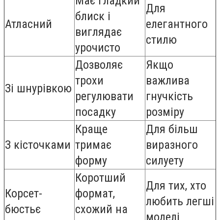
Має гладкий
Для
блиск і
Атласний
елегантного
виглядає
стилю
урочисто
Дозволяє
Якщо
трохи
важлива
Зі шнурівкою
регулювати
гнучкість
посадку
розміру
Краще
Для більш
З кісточками
тримає
виразного
форму
силуету
Коротший
Для тих, хто
Корсет-
формат,
любить легші
бюстьє
схожий на
моделі