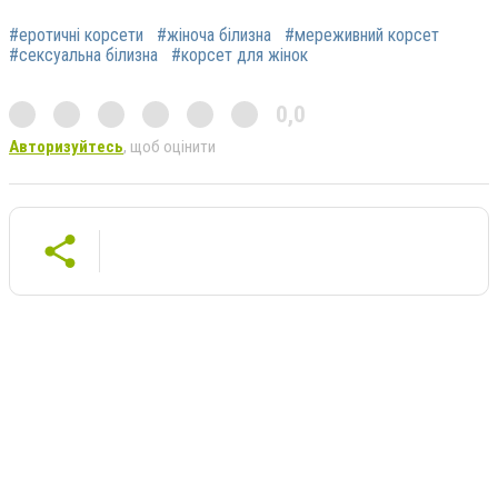
#еротичні корсети
#жіноча білизна
#мереживний корсет
#сексуальна білизна
#корсет для жінок
0,0
Авторизуйтесь
, щоб оцінити