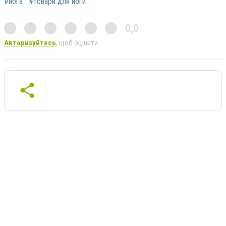
#йога
#товари для йоги
0,0
Авторизуйтесь
, щоб оцінити