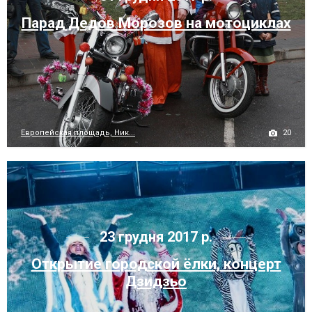
Парад Дедов Морозов на мотоциклах
20
Европейская площадь, Ник...
23 грудня 2017 р.
Открытие городской ёлки, концерт
Дзидзьо