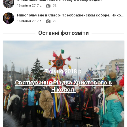
16 квітня 2017 р.
32
Никопольчане в Спасо-Преображенском соборе, Никополь.
16 квітня 2017 р.
29
Останні фотозвіти
7 січня 2018 р.
Святкування Різдва Христового в
Нікополі