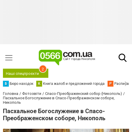
2
Наші спецпроєкти
Б
Бюро находок
К
Книга жалоб и предложений города
Р
Расписани
Головна
Фотозвіти
Спасо-Преображенский собор (Никополь)
Пасхальное Богослужение в Спасо-Преображенском соборе,
Никополь
Пасхальное Богослужение в Спасо-
Преображенском соборе, Никополь