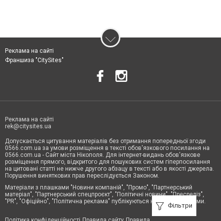
Реклама на сайті
Франшиза "CitySites"
Реклама на сайті
rek@citysites.ua
Допускається цитування матеріалів без отримання попередньої згоди
0566.com.ua за умови розміщення в тексті обов'язкового посилання на
0566.com.ua - Сайт міста Нікополя. Для інтернет-видань обов'язкове
розміщення прямого, відкритого для пошукових систем гіперпосилання
на цитовані статті не нижче другого абзацу в тексті або в якості джерела.
Порушення виняткових прав переслідується Законом.
Матеріали з плашками "Новини компаній", "Промо", "Партнерський
матеріал", "Партнерський спецпроєкт", "Політичні новини", "Пресреліз",
"PR", "Офіційно", "Політична реклама" публікуються на правах реклами.
Фільтри
Політика конфіденційності
Правила сайту
Правила