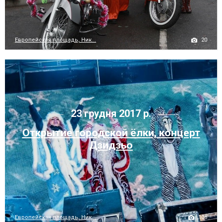
20
Европейская площадь, Ник...
23 грудня 2017 р.
Открытие городской ёлки, концерт
Дзидзьо
108
Европейская площадь, Ник...