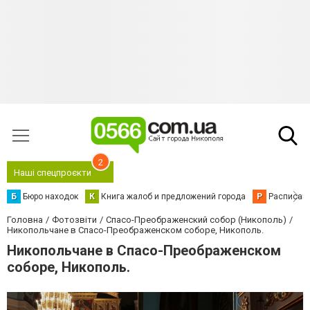
2
Наші спецпроєкти
Б
Бюро находок
К
Книга жалоб и предложений города
Р
Расписани
Головна
Фотозвіти
Спасо-Преображенский собор (Никополь)
Никопольчане в Спасо-Преображенском соборе, Никополь.
Никопольчане в Спасо-Преображенском
соборе, Никополь.