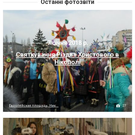
Останні фотозвіти
7 січня 2018 р.
Святкування Різдва Христового в
Нікополі
27
Европейская площадь, Ник...