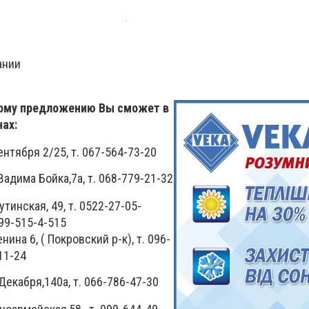
пании
ному предложению Вы сможет в
ах:
ентября 2/25, т. 067-564-73-20
 Бойка,7а, т. 068-779-21-32
тинская, 49, т. 0522-27-05-
099-515-4-515
нина 6, ( Покровский р-к), т. 096-
11-24
екабря,140а, т. 066-786-47-30