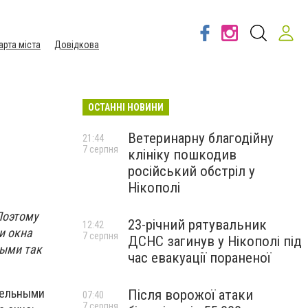
арта міста
Довідкова
ОСТАННІ НОВИНИ
Ветеринарну благодійну
21:44
7 серпня
клініку пошкодив
російський обстріл у
Нікополі
Поэтому
23-річний рятувальник
12:42
и окна
7 серпня
ДСНС загинув у Нікополі під
рыми так
час евакуації пораненої
тельными
Після ворожої атаки
07:40
7 серпня