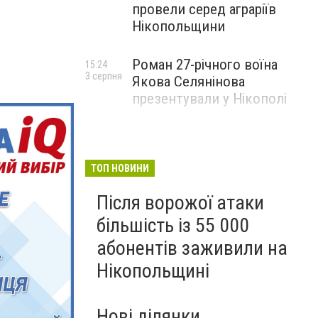
провели серед аграріїв
Нікопольщини
Роман 27-річного воїна
15:24
3 серпня
Якова Селянінова
презентували у Нікополі
ТОП НОВИНИ
Після ворожої атаки
більшість із 55 000
абонентів заживили на
Нікопольщині
Нові ділянки