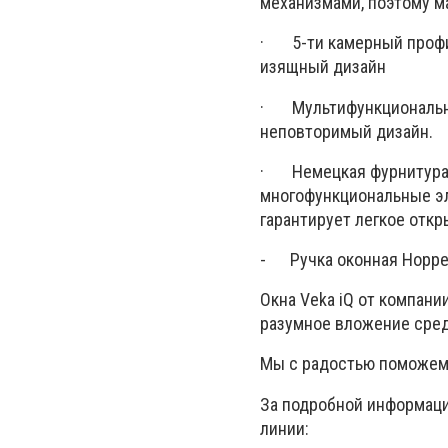
механизмами, поэтому ма
· 5-ти камерный профил
изящный дизайн
· Мультифункциональный
неповторимый дизайн.
· Немецкая фурнитура 
многофункциональные эл
гарантирует легкое отк
- Ручка оконная Hoppe 
Окна Veka iQ от компани
разумное вложение сред
Мы с радостью поможем 
За подробной информаци
линии: