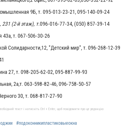
ромышленная 9Б, т. 095-013-23-21, 095-140-09-24
,
231 (2-й этаж), т.
096-016-77-34, (050) 857-39-14
 43а, т. 067-506-30-26
кой Солидарности,12, "Детский мир", т. 096-268-12-39
41
ина 27, т. 098-205-62-02, 095-887-99-93
льная, 2а,т. 063-598-82-46, 096-758-50-57
ерного 30, т. 068-817-27-90
бхідний текст і натисніть Ctrl + Enter, щоб повідомити про це редакцію
лоджии
#подоконникипластиковыеокна