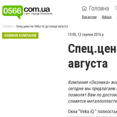
Головна
Вакансии
Афіша
Головна
Спец.цена на Veka iQ до конца августа
13:00, 12 серпня 2016 р.
НОВИНИ КОМПАНІЙ
Спец.цен
августа
Компания «Оконика» все
сегодня мы предлагаем 
позволят Вам по достои
славятся металлопласт
Окна "Veka iQ " полнос