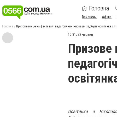
Головна
Вакансии
Афіша
Головна
Призове місце на фестивалі педагогічних інновацій здобула освітянка з Н
10:31, 22 червня
Призове 
педагогі
освітянк
Освітянка з Нікопол