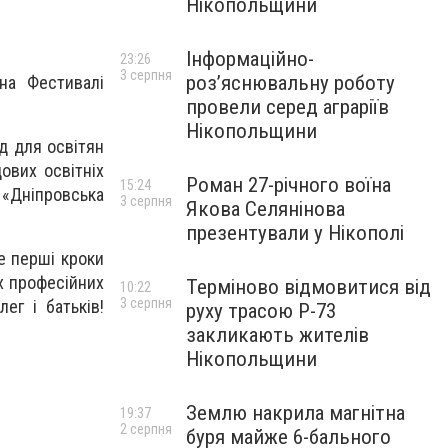
Нікопольщини
Інформаційно-
23:26
3 серпня
роз’яснювальну роботу
 на Фестивалі
провели серед аграріїв
Нікопольщини
д для освітян
ових освітніх
Роман 27-річного воїна
15:24
 «Дніпровська
3 серпня
Якова Селянінова
презентували у Нікополі
те перші кроки
х професійних
Терміново відмовитися від
10:22
3 серпня
ег і батьків!
руху трасою Р-73
закликають жителів
Нікопольщини
Землю накрила магнітна
19:37
2 серпня
буря майже 6-бального