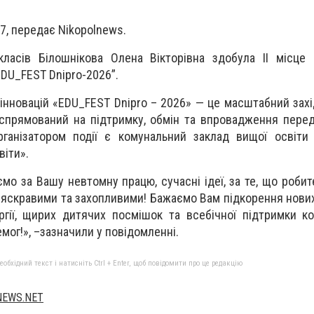
7, передає Nikopolnews.
класів Білошнікова Олена Вікторівна здобула ІІ місце
EDU_FEST Dnipro-2026”.
інновацій «EDU_FEST Dnipro – 2026» — це масштабний захі
спрямований на підтримку, обмін та впровадження перед
рганізатором події є комунальний заклад вищої освіти
віти».
ємо за Вашу невтомну працю, сучасні ідеї, за те, що роби
ь яскравими та захопливими! Бажаємо Вам підкорення нови
гії, щирих дитячих посмішок та всебічної підтримки кол
мог!», –зазначили у повідомленні.
бхідний текст і натисніть Ctrl + Enter, щоб повідомити про це редакцію
NEWS.NET