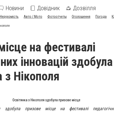
Новини
Довідник
Дозвілля
Нерухомість
Авто / Мото
Фотоотчеты
Оголошення
Погода
К
ікополя
місце на фестивалі
чних інновацій здобула
а з Нікополя
Освітянка з Нікополя здобула призове місце
я здобула призове місце на фестивалі педагогічни