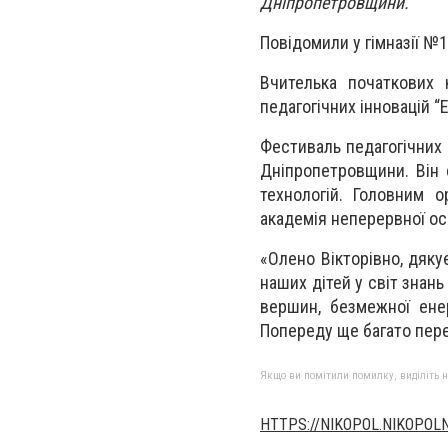
Дніпропетровщини.
Повідомили у гімназії №1
Вчителька початкових 
педагогічних інновацій “
Фестиваль педагогічних 
Дніпропетровщини. Він 
технологій. Головним о
академія неперервної ос
«Олено Вікторівно, дяку
наших дітей у світ знан
вершин, безмежної енер
Попереду ще багато пере
Якщо ви помітили помилку, виділіть нео
HTTPS://NIKOPOL.NIKOPOL