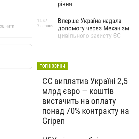
рівня
Вперше Україна надала
14:47
2 серпня
 оцінити
допомогу через Механізм
цивільного захисту ЄС
ТОП НОВИНИ
ЄС виплатив Україні 2,5
млрд євро — коштів
вистачить на оплату
понад 70% контракту на
Gripen