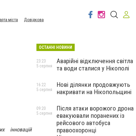
арта міста
Довідкова
ОСТАННІ НОВИНИ
Аварійні відключення світла
23:23
5 серпня
та води сталися у Нікополі
Нові ділянки продовжують
16:22
5 серпня
накривати на Нікопольщині
Після атаки ворожого дрона
09:20
5 серпня
евакуювали поранених із
рейсового автобуса
х інновацій
правоохоронці