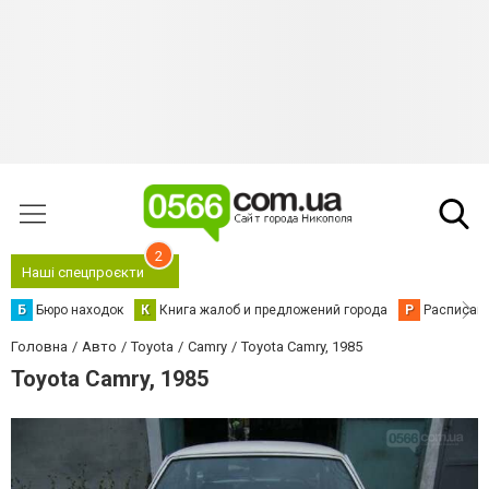
2
Наші спецпроєкти
Б
Бюро находок
К
Книга жалоб и предложений города
Р
Расписани
Головна
Авто
Toyota
Camry
Toyota Camry, 1985
Toyota Camry, 1985