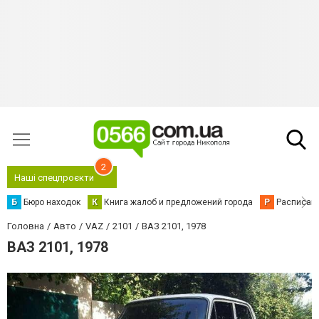
2
Наші спецпроєкти
Б
Бюро находок
К
Книга жалоб и предложений города
Р
Расписани
Головна
Авто
VAZ
2101
ВАЗ 2101, 1978
ВАЗ 2101, 1978