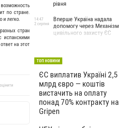
рівня
 возможность
ит по стране.
Вперше Україна надала
 и легко.
14:47
2 серпня
допомогу через Механізм
разных стран
цивільного захисту ЄС
с испанскими
 ответ на этот
ТОП НОВИНИ
ЄС виплатив Україні 2,5
млрд євро — коштів
 оцінити
вистачить на оплату
понад 70% контракту на
Gripen