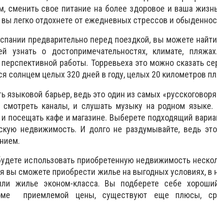
, сменить свое питание на более здоровое и ваша жизн
вы легко отдохнете от ежедневных стрессов и обыденнос
спании предварительно перед поездкой, вы можете найт
й узнать о достопримечательностях, климате, пляжах
 перспективной работы. Торревьеха это можно сказать се
я солнцем целых 320 дней в году, целых 20 километров п
ь языковой барьер, ведь это один из самых «русскоговоря
 смотреть каналы, и слушать музыку на родном языке. 
 и посещать кафе и магазине. Выберете подходящий вариан
скую недвижимость. И долго не раздумывайте, ведь это
нием.
будете использовать приобретенную недвижимость несколь
ня вы сможете приобрести жилье на выгодных условиях, в 
или жилье эконом-класса. Вы подберете себе хороши
оме приемлемой цены, существуют еще плюсы, ср