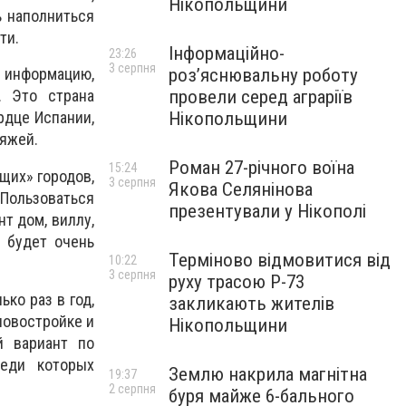
Нікопольщини
ь наполниться
ти.
Інформаційно-
23:26
3 серпня
роз’яснювальну роботу
и информацию,
провели серед аграріїв
. Это страна
Нікопольщини
рдце Испании,
ляжей.
Роман 27-річного воїна
15:24
щих» городов,
3 серпня
Якова Селянінова
Пользоваться
презентували у Нікополі
т дом, виллу,
 будет очень
Терміново відмовитися від
10:22
3 серпня
руху трасою Р-73
ко раз в год,
закликають жителів
новостройке и
Нікопольщини
й вариант по
еди которых
Землю накрила магнітна
19:37
2 серпня
буря майже 6-бального