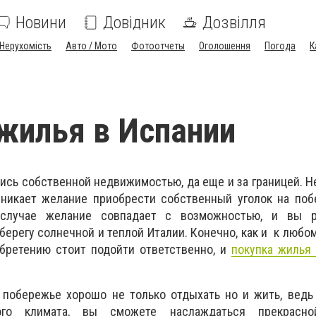
Новини
Довідник
Дозвілля
Нерухомість
Авто / Мото
Фотоотчеты
Оголошення
Погода
К
жилья в Испании
тись собственной недвижимостью, да еще и за границей. Н
никает желание приобрести собственный уголок на поб
 случае желание совпадает с возможностью, и вы р
берегу солнечной и теплой Италии. Конечно, как и к любо
бретению стоит подойти ответственно, и
покупка жилья
побережье хорошо не только отдыхать но и жить, ведь 
го климата, вы сможете наслаждаться прекрасной