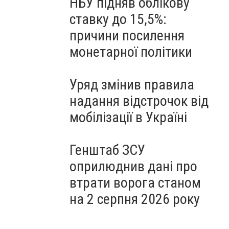
НБУ підняв облікову
ставку до 15,5%:
причини посилення
монетарної політики
Уряд змінив правила
надання відстрочок від
мобілізації в Україні
Генштаб ЗСУ
оприлюднив дані про
втрати ворога станом
на 2 серпня 2026 року