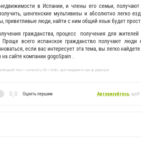
недвижимости в Испании, и члены его семьи, получают
олучить, шенгенские мультивизы и абсолютно легко езд
, приветливые люди, найти с ним общий язык будет просто
олучения гражданства, процесс получения для жителей 
. Проще всего испанское гражданство получают люди 
лноваться, если вас интересует эта тема, вы легко найдете
 на сайте компании gogoSpain .
бхідний текст і натисніть Ctrl + Enter, щоб повідомити про це редакцію
0,0
Оцініть першим
Авторизуйтесь
, щоб