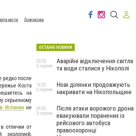
арта міста
Довідкова
ОСТАННІ НОВИНИ
Аварійні відключення світла
23:23
5 серпня
та води сталися у Нікополі
е редко после
Нові ділянки продовжують
ережье Коста
16:22
5 серпня
накривати на Нікопольщині
ешаетесь на
му серьезному
 в Испании
не
Після атаки ворожого дрона
09:20
5 серпня
евакуювали поранених із
рейсового автобуса
в отличии от
правоохоронці
 экологией,