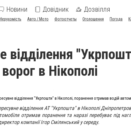
Новини
Довідник
Дозвілля
Нерухомість
Авто / Мото
Фотоотчеты
Оголошення
Погода
К
е відділення "Укрпошт
ворог в Нікополі
ресувне відділення "Укрпошти" в Нікополі, поранення отримав водій авто
ересувне відділення АТ "Укрпошта" в Нікополі Дніпропетров
томобіля отримав поранення та наразі перебуває під нагл
иректор компанії Ігор Смілянський у середу.