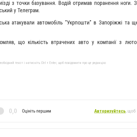
иїзді з точки базування. Водій отримав поранення ноги. 
ський у Телеграм.
йська атакували автомобіль "Укрпошти" в Запоріжжі та щ
.
домляв, що кількість втрачених авто у компанії з лют
бхідний текст і натисніть Ctrl + Enter, щоб повідомити про це редакцію
0,0
Оцініть першим
Авторизуйтесь
, щоб