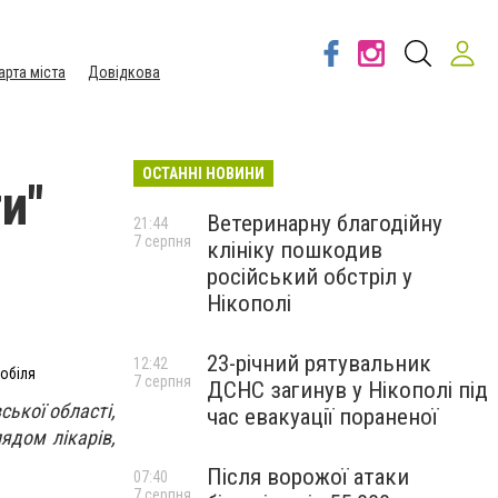
арта міста
Довідкова
ОСТАННІ НОВИНИ
и"
Ветеринарну благодійну
21:44
7 серпня
клініку пошкодив
російський обстріл у
Нікополі
23-річний рятувальник
12:42
мобіля
7 серпня
ДСНС загинув у Нікополі під
ської області,
час евакуації пораненої
ядом лікарів,
Після ворожої атаки
07:40
7 серпня