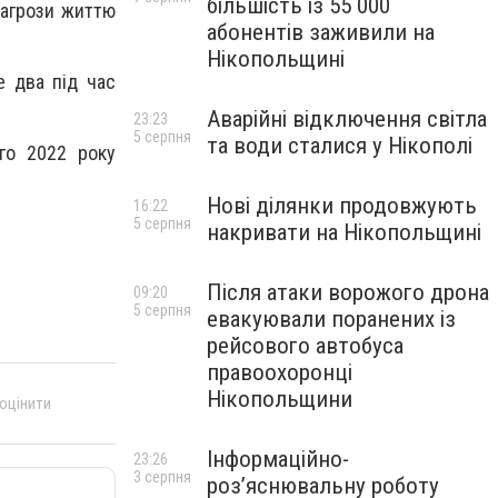
більшість із 55 000
Загрози життю
абонентів заживили на
Нікопольщині
е два під час
Аварійні відключення світла
23:23
5 серпня
та води сталися у Нікополі
ого 2022 року
Нові ділянки продовжують
16:22
5 серпня
накривати на Нікопольщині
Після атаки ворожого дрона
09:20
5 серпня
евакуювали поранених із
рейсового автобуса
правоохоронці
Нікопольщини
 оцінити
Інформаційно-
23:26
3 серпня
роз’яснювальну роботу