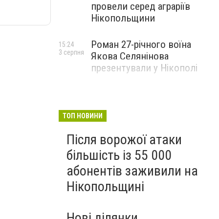
провели серед аграріїв
Нікопольщини
Роман 27-річного воїна
15:24
3 серпня
Якова Селянінова
презентували у Нікополі
ТОП НОВИНИ
Після ворожої атаки
більшість із 55 000
абонентів заживили на
Нікопольщині
Нові ділянки