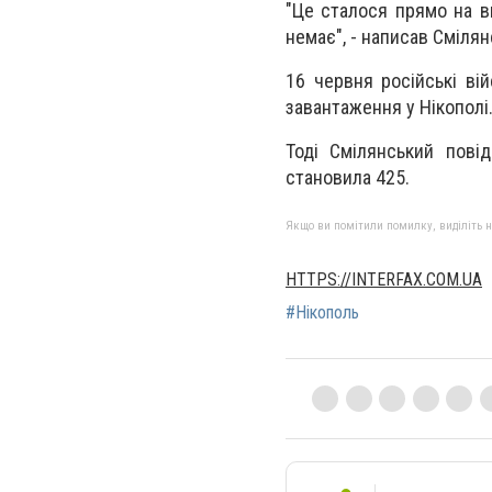
"Це сталося прямо на в
немає", - написав Смілян
16 червня російські ві
завантаження у Нікополі
Тоді Смілянський пові
становила 425.
Якщо ви помітили помилку, виділіть нео
HTTPS://INTERFAX.COM.UA
#Нікополь