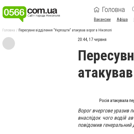
Головна
Вакансии
Афіша
Головна
Пересувне відділення "Укрпошти" атакував ворог в Нікополі
20:44, 17 червня
Пересувн
атакував 
Росія атакувала пе
Ворог вчергове уразив п
внаслідок чого водій ав
повідомив генеральний д