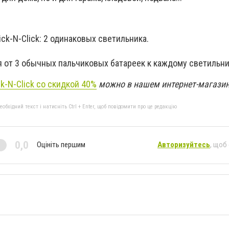
ick-N-Click: 2 одинаковых светильника.
 от 3 обычных пальчиковых батареек к каждому светильн
ck-N-Click со скидкой 40%
м
ожно в нашем интернет-магазин
бхідний текст і натисніть Ctrl + Enter, щоб повідомити про це редакцію
0,0
Оцініть першим
Авторизуйтесь
, щоб