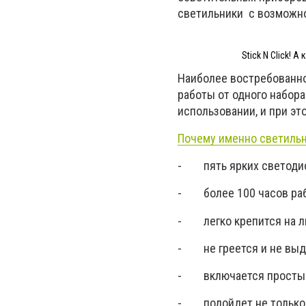
светильники с возможн
Stick N Click! 
Наиболее востребованное
работы от одного набора
использовании, и при эт
Почему именно светильни
- пять ярких светодио
- более 100 часов рабо
- легко крепится на л
- не греется и не выд
- включается простым 
- подойдет не только дл