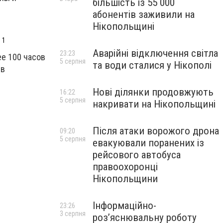
більшість із 55 000
абонентів заживили на
Нікопольщині
 1
Аварійні відключення світла
23:23
ее 100 часов
5 серпня
та води сталися у Нікополі
 в
Нові ділянки продовжують
16:22
5 серпня
накривати на Нікопольщині
Після атаки ворожого дрона
09:20
5 серпня
евакуювали поранених із
рейсового автобуса
правоохоронці
Нікопольщини
Інформаційно-
23:26
3 серпня
роз’яснювальну роботу