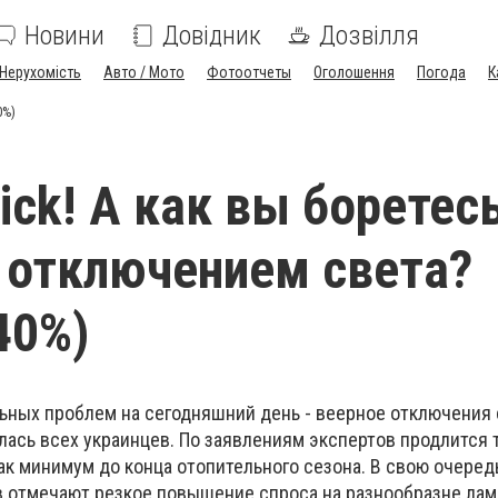
Новини
Довідник
Дозвілля
Нерухомість
Авто / Мото
Фотоотчеты
Оголошення
Погода
К
0%)
lick! А как вы боретес
 отключением света?
40%)
ьных проблем на сегодняшний день - веерное отключения с
лась всех украинцев. По заявлениям экспертов продлится 
ак минимум до конца отопительного сезона. В свою очере
 отмечают резкое повышение спроса на разнообразне лам