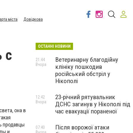
арта міста
Довідкова
ОСТАННІ НОВИНИ
ь с
Ветеринарну благодійну
21:44
Вчора
клініку пошкодив
російський обстріл у
Нікополі
23-річний рятувальник
12:42
Вчора
ДСНС загинув у Нікополі під
вета, она в
час евакуації пораненої
такая
дь продавцы
Після ворожої атаки
07:40
пы и
Вчора