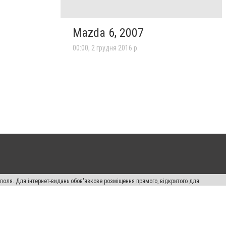
Mazda 6, 2007
00:00, 2 грудня 2016 р.
ополя. Для інтернет-видань обов'язкове розміщення прямого, відкритого для
лама" публікуються на правах реклами.