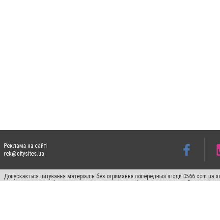
Реклама на сайті
rek@citysites.ua
Допускається цитування матеріалів без отримання попередньої згоди 0566.com.ua за
пошукових систем гіперпосилання на цитовані статті не нижче другого абзацу в тек
Матеріали з плашками "Новини компаній", "Промо", "Партнерський матеріал", "Партнер