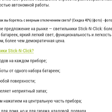
остью автономной работы.
А как вы боретесь с веерным отключением света? (Скидка 40%) (фото) - фото
 предложение на рынке — светильники Stick-N-Click: бол
 батареек, яркий легкий свет, функциональность и легкость
ом, более чем демократичная цена.
ки Stick-N-Click?
дов на каждом приборе;
ты от одного набора батареек;
юбой поверхности;
еляет неприятный запах;
нажатием на центральную часть прибора;
я дома, но и для гаража, кладовой, подвала...