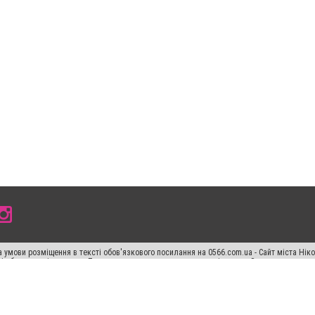
 умови розміщення в тексті обов'язкового посилання на 0566.com.ua - Сайт міста Нік
сті або в якості джерела. Порушення виняткових прав переслідується Законом.
ський спецпроєкт", "Політичні новини", "Пресреліз", "PR", "Офіційно", "Політична рек