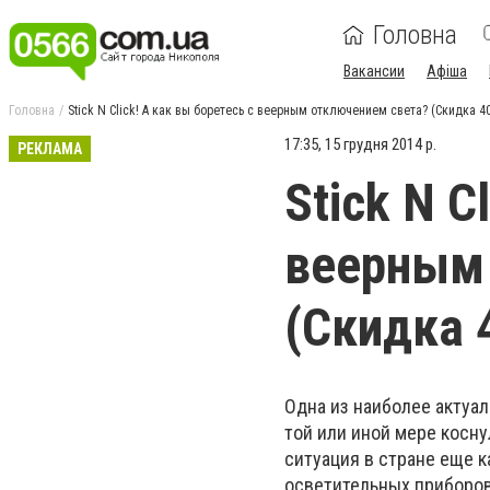
Головна
Вакансии
Афіша
Головна
Stick N Click! А как вы боретесь с веерным отключением света? (Скидка 4
17:35, 15 грудня 2014 р.
РЕКЛАМА
Stick N C
веерным
(Скидка 
Одна из наиболее актуал
той или иной мере косну
ситуация в стране еще к
осветительных приборов