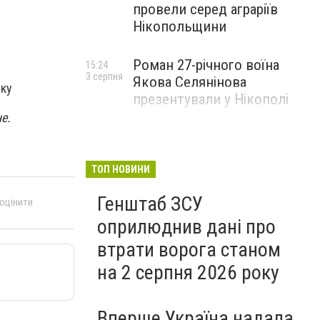
провели серед аграріїв
Нікопольщини
Роман 27-річного воїна
15:24
3 серпня
Якова Селянінова
ику
презентували у Нікополі
е.
ТОП НОВИНИ
Генштаб ЗСУ
 оцінити
оприлюднив дані про
втрати ворога станом
на 2 серпня 2026 року
Вперше Україна надала