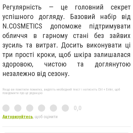
Регулярність — це головний секрет
успішного догляду. Базовий набір від
N.COSMETICS допоможе підтримувати
обличчя в гарному стані без зайвих
зусиль та витрат. Досить виконувати ці
три прості кроки, щоб шкіра залишалася
здоровою, чистою та доглянутою
незалежно від сезону.
Якщо ви помітили помилку, виділіть необхідний текст і натисніть Ctrl + Enter, щоб
повідомити про це редакцію
0,0
Авторизуйтесь
, щоб оцінити