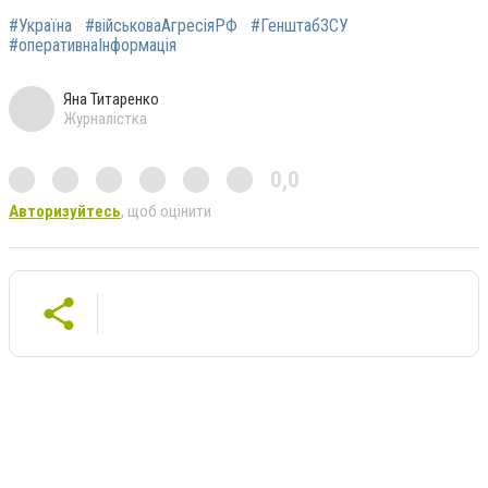
#Україна
#військоваАгресіяРФ
#ГенштабЗСУ
#оперативнаІнформація
Яна Титаренко
Журналістка
0,0
Авторизуйтесь
, щоб оцінити