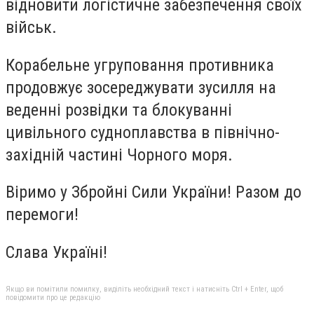
відновити логістичне забезпечення своїх
військ.
Корабельне угруповання противника
продовжує зосереджувати зусилля на
веденні розвідки та блокуванні
цивільного судноплавства в північно-
західній частині Чорного моря.
Віримо у Збройні Сили України! Разом до
перемоги!
Слава Україні!
Якщо ви помітили помилку, виділіть необхідний текст і натисніть Ctrl + Enter, щоб
повідомити про це редакцію