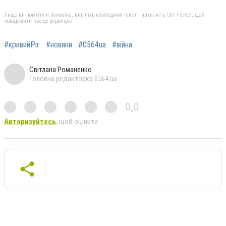
Якщо ви помітили помилку, виділіть необхідний текст і натисніть Ctrl + Enter, щоб
повідомити про це редакцію
#кривийРіг
#новини
#0564ua
#війна
Світлана Романенко
Головна редакторка 0564.ua
0,0
Авторизуйтесь
, щоб оцінити