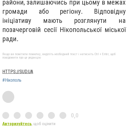
райони, залишаючись при цьому в межах
громади або регіону. Відповідну
ініціативу мають розглянути на
позачерговій сесії Нікопольської міської
ради.
Якщо ви помітили помилку, виділіть необхідний текст і натисніть Ctrl + Enter, щоб
повідомити про це редакцію
HTTPS://SUD.UA
#Нікополь
0,0
Авторизуйтесь
, щоб оцінити