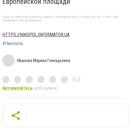
Европейской площади
Якщо ви помітили помилку, виділіть необхідний текст і натисніть Ctrl + Enter, щоб
повідомити про це редакцію
HTTPS://NIKOPOL.INFORMATOR.UA
#Никополь
Иванова Марина Геннадьевна
0,0
Авторизуйтесь
, щоб оцінити