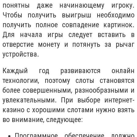
понятны даже начинающему игроку.
Чтобы получить выигрыш необходимо
получить полное совпадение картинок.
Для начала игры следует вставить в
отверстие монету и потянуть за рычаг
устройства.
Каждый год развиваются онлайн
технологии, поэтому слоты становятся
более совершенными, разнообразными и
увлекательными. При выборе интернет-
казино с хорошими слотами нужно взять
во внимание, следующее:
Программное обеспечение должно