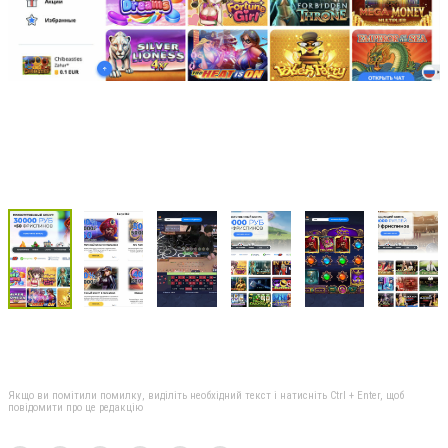
Якщо ви помітили помилку, виділіть необхідний текст і натисніть Ctrl + Enter, щоб
повідомити про це редакцію