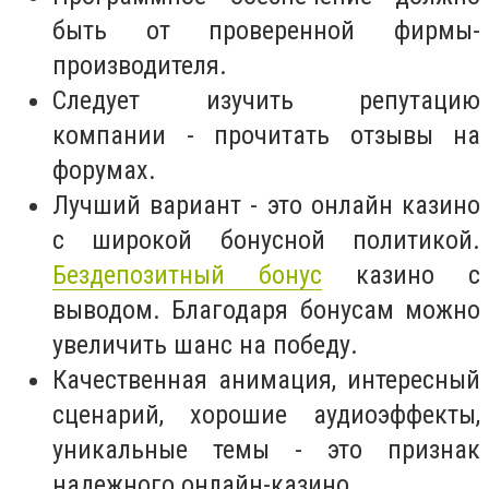
быть от проверенной фирмы-
производителя.
Следует изучить репутацию
компании - прочитать отзывы на
форумах.
Лучший вариант - это онлайн казино
с широкой бонусной политикой.
Бездепозитный бонус
казино с
выводом. Благодаря бонусам можно
увеличить шанс на победу.
Качественная анимация, интересный
сценарий, хорошие аудиоэффекты,
уникальные темы - это признак
надежного онлайн-казино.