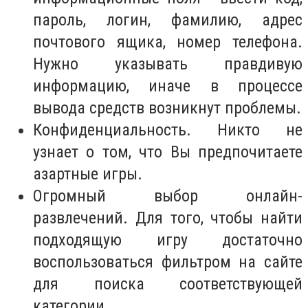
пароль, логин, фамилию, адрес
почтового ящика, номер телефона.
Нужно указывать правдивую
информацию, иначе в процессе
вывода средств возникнут проблемы.
Конфиденциальность. Никто не
узнает о том, что Вы предпочитаете
азартные игры.
Огромный выбор онлайн-
развлечений. Для того, чтобы найти
подходящую игру достаточно
воспользоваться фильтром на сайте
для поиска соответствующей
категории.