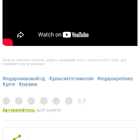
Якщо ви помітили помилку, виділіть необхідний текст і натисніть Ctrl + Enter, щоб
повідомити про це редакцію
#подарокнановыйгод
#деньсвятогониколая
#подарокребенку
#дети
#украина
0,0
Авторизуйтесь
, щоб оцінити