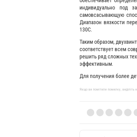
обеспечивает определе
индивидуально под з
самовсасывающую спос
Диапазон вязкости пере
130С.
Таким образом, двухвин
соответствует всем сов
решить ряд сложных тех
эффективным.
Для получения более де
Якщо ви помітили помилку, виділіть нео