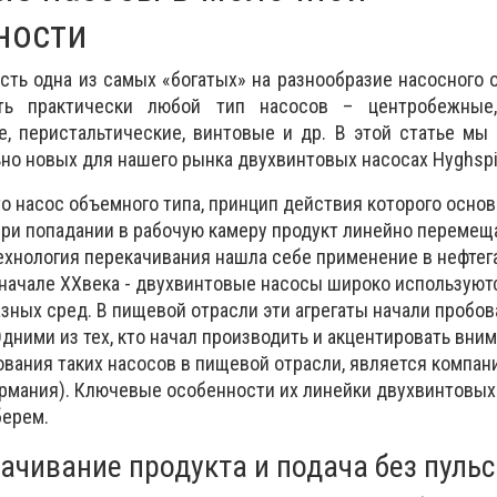
ности
ь одна из самых «богатых» на разнообразие насосного 
ть практически любой тип насосов – центробежные,
, перистальтические, винтовые и др. В этой статье мы
но новых для нашего рынка двухвинтовых насосах Hyghspi
о насос объемного типа, принцип действия которого основ
При попадании в рабочую камеру продукт линейно переме
технология перекачивания нашла себе применение в нефтег
ачале XXвека - двухвинтовые насосы широко используют
зных сред. В пищевой отрасли эти агрегаты начали пробов
дними из тех, кто начал производить и акцентировать вним
вания таких насосов в пищевой отрасли, является компан
рмания). Ключевые особенности их линейки двухвинтовых
берем.
ачивание продукта и подача без пуль