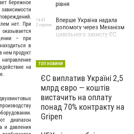
вает бережное
рівня
в зависимости
повреждений.
Вперше Україна надала
14:47
блем нет. При
2 серпня
допомогу через Механізм
 оказывается
цивільного захисту ЄС
щении – при
находиться в
в нем продукт
 направление
ТОП НОВИНИ
здействие на
е.
ЄС виплатив Україні 2,5
млрд євро — коштів
вистачить на оплату
двухвинтовых
понад 70% контракту на
 производству
борудовании.
Gripen
ют диапазон
а и давления