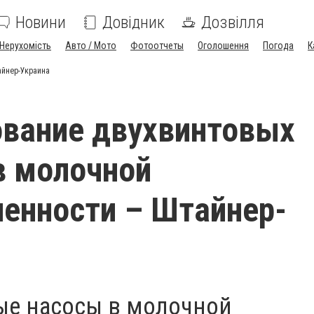
Новини
Довідник
Дозвілля
Нерухомість
Авто / Мото
Фотоотчеты
Оголошення
Погода
К
айнер-Украина
вание двухвинтовых
в молочной
енности – Штайнер-
ые насосы в молочной