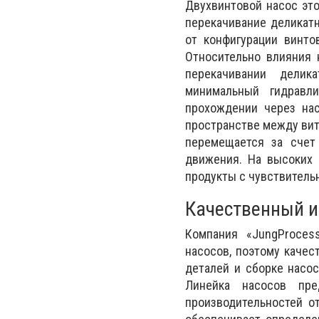
Двухвинтовой насос эт
перекачивание деликатн
от конфигурации винто
Относительно влияния 
перекачивании делика
минимальный гидравл
прохождении через нас
пространстве между витк
перемещается за счет
движения. На высоких 
продукты с чувствительн
Качественный и
Компания «
Jung
Proces
насосов, поэтому качес
деталей и сборке насо
Линейка насосов пре
производительностей о