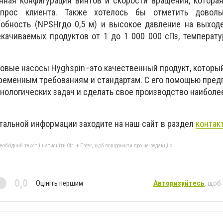
нная конфигурация винтов и скорости вращения, котора
апрос клиента. Также хотелось бы отметить доволь
обность (
NPSHr
до 0,5 м) и высокое давление на выходе
качиваемых продуктов от 1 до 1 000 000 сПз, температу
товые насосы Hyghspin–это качественный продукт, которы
ременным требованиям и стандартам. С его помощью пред
нологических задач и сделать свое производство наиболе
тальной информации заходите на наш сайт в раздел
контак
бхідний текст і натисніть Ctrl + Enter, щоб повідомити про це редакцію
0,0
Оцініть першим
Авторизуйтесь
, щоб