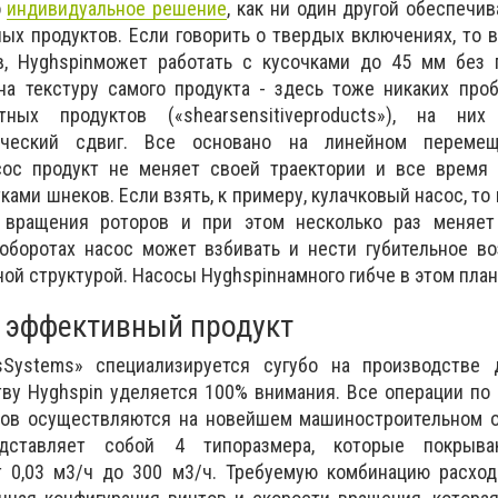
о
индивидуальное решение
, как ни один другой обеспечи
ых продуктов. Если говорить о твердых включениях, то 
в, Hyghspinможет работать с кусочками до 45 мм без 
на текстуру самого продукта - здесь тоже никаких про
тных продуктов («shearsensitiveproducts»), на них
ический сдвиг. Все основано на линейном переме
ос продукт не меняет своей траектории и все время 
ами шнеков. Если взять, к примеру, кулачковый насос, то 
 вращения роторов и при этом несколько раз меняет
оборотах насос может взбивать и нести губительное во
ой структурой. Насосы Hyghspinнамного гибче в этом план
 эффективный продукт
s
Systems
» специализируется сугубо на производстве 
тву
Hyghspin
уделяется 100% внимания. Все операции по
сов осуществляются на новейшем машиностроительном о
дставляет собой 4 типоразмера, которые покрыва
т 0,03 м3/ч до 300 м3/ч. Требуемую комбинацию расход