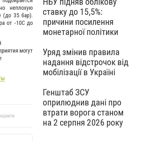
НБУ підняв облікову
я подбирается
но неплохую
ставку до 15,5%:
 (до 35 бар).
причини посилення
ра от -10С до
монетарної політики
й
Уряд змінив правила
приятия могут
е
надання відстрочок від
мобілізації в Україні
ты
Генштаб ЗСУ
оприлюднив дані про
втрати ворога станом
 оцінити
на 2 серпня 2026 року