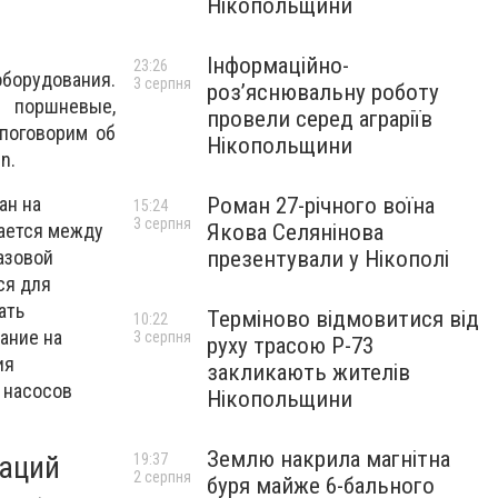
Нікопольщини
Інформаційно-
23:26
оборудования.
3 серпня
роз’яснювальну роботу
 поршневые,
провели серед аграріїв
 поговорим об
Нікопольщини
n.
Роман 27-річного воїна
ан на
15:24
3 серпня
Якова Селянінова
щается между
презентували у Нікополі
азовой
ся для
ать
Терміново відмовитися від
10:22
ание на
3 серпня
руху трасою Р-73
ия
закликають жителів
 насосов
Нікопольщини
Землю накрила магнітна
саций
19:37
2 серпня
буря майже 6-бального