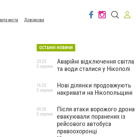
арта міста
Довідкова
ОСТАННІ НОВИНИ
Аварійні відключення світла
23:23
5 серпня
та води сталися у Нікополі
Нові ділянки продовжують
16:22
5 серпня
накривати на Нікопольщині
Після атаки ворожого дрона
09:20
5 серпня
евакуювали поранених із
рейсового автобуса
правоохоронці