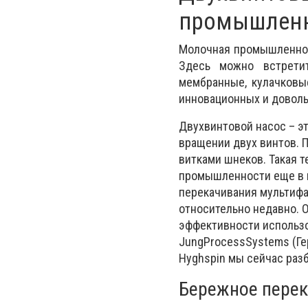
промышлен
Молочная промышленност
Здесь можно встрети
мембранные, кулачковые
инновационных и доволь
Двухвинтовой насос – эт
вращении двух винтов. 
витками шнеков. Такая 
промышленности еще в н
перекачивания мультифа
относительно недавно. О
эффективности использо
JungProcessSystems (Ге
Hyghspin мы сейчас раз
Бережное перек