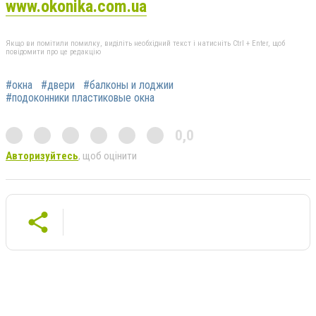
www.okonika.com.ua
Якщо ви помітили помилку, виділіть необхідний текст і натисніть Ctrl + Enter, щоб
повідомити про це редакцію
#окна
#двери
#балконы и лоджии
#подоконники пластиковые окна
0,0
Авторизуйтесь
, щоб оцінити