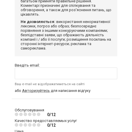
багатьом прийняти правильне рішення.
Коментарі призначені для спілкування та
обговорення, а також для роз'яснення питань, що
цікавлять.
Не дозволяється:
використання ненормативної
лексики, погроз або образ; безпосереднє
порівняння з іншими конкуруючими компаніями;
безпідставні заяви, що ображають діяльність
компанії і / або її послуги; розміщення посилань на
сторонні інтернет-ресурси; реклама та
самореклама.
Введіть email:
Ваш e-mail не відображатиметься на сайті
або
Авторизуйтесь
для написання відгуку
Обслуговування
0/12
Качество предоставляемых услуг
0/12
Цена