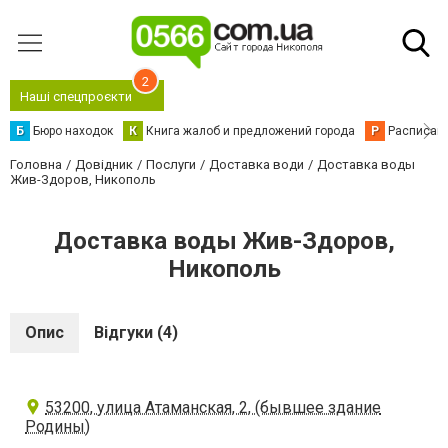
2
Наші спецпроєкти
Б
Бюро находок
К
Книга жалоб и предложений города
Р
Расписани
Головна
Довідник
Послуги
Доставка води
Доставка воды
Жив-Здоров, Никополь
Доставка воды Жив-Здоров,
Никополь
Опис
Відгуки (4)
53200, улица Атаманская, 2, (бывшее здание
Родины)