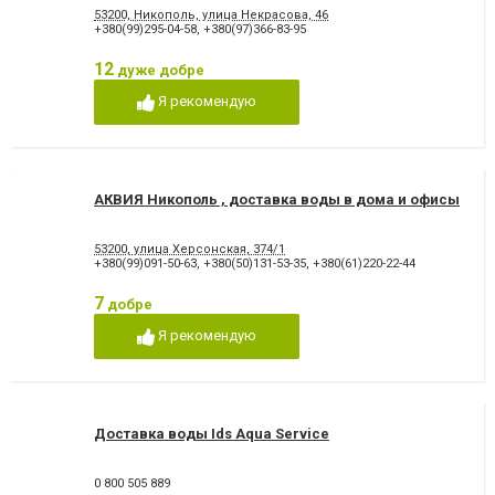
53200, Никополь, улица Некрасова, 46
+380(99)295-04-58
,
+380(97)366-83-95
12
дуже добре
Я рекомендую
АКВИЯ Никополь , доставка воды в дома и офисы
53200, улица Херсонская, 374/1
+380(99)091-50-63
,
+380(50)131-53-35
,
+380(61)220-22-44
7
добре
Я рекомендую
Доставка воды Ids Aqua Service
0 800 505 889