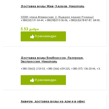
Доставка воды Жив-Здоров, Никополь
53200, улица Атаманская, 2, (бывшее здание Родины)
+380(50)131-54-44
,
+380(98)013-36-06
,
+380(63)678-87-87
,
68-00-00
5.53
добре
Я рекомендую
Доставка воды БонБуассон, Лазурная,
Экспрессия. Никополь
+380 (5662) 2-53-53
,
+380 (566) 639-225
,
+380 (97) 136-20-44
,
+380 (93) 722-62-13
Я рекомендую
Аквиум, доставка воды на дом и в офис