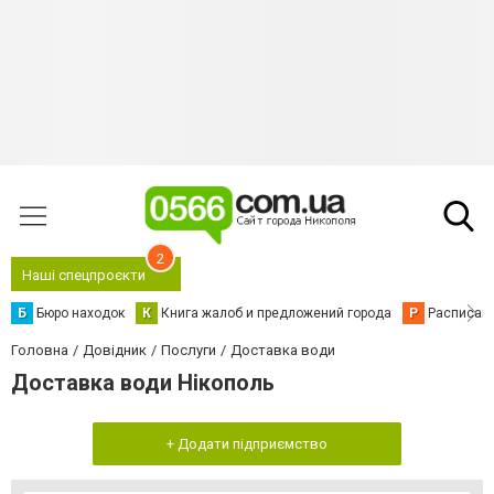
2
Наші спецпроєкти
Б
Бюро находок
К
Книга жалоб и предложений города
Р
Расписани
Головна
Довідник
Послуги
Доставка води
Доставка води Нікополь
+ Додати підприємство