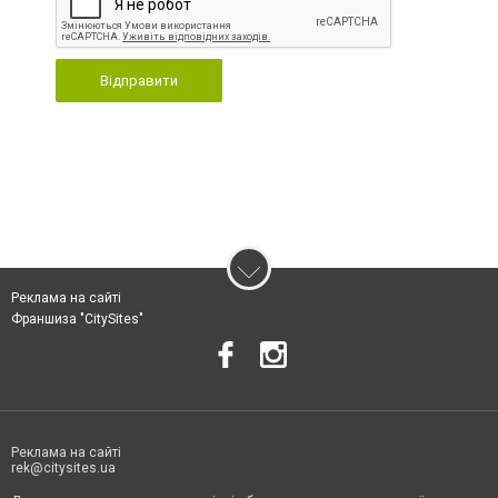
Відправити
Реклама на сайті
Франшиза "CitySites"
Реклама на сайті
rek@citysites.ua