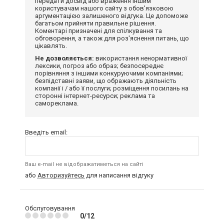
передати досвід або враження іншим
користувачам нашого сайту з обов'язковою
аргументацією залишеного відгука. Це допоможе
багатьом прийняти правильне рішення.
Коментарі призначені для спілкування та
обговорення, а також для роз'яснення питань, що
цікавлять.
Не дозволяється:
використання ненормативної
лексики, погроз або образ; безпосереднє
порівняння з іншими конкуруючими компаніями;
безпідставні заяви, що ображають діяльність
компанії і / або її послуги; розміщення посилань на
сторонні інтернет-ресурси; реклама та
самореклама.
Введіть email:
Ваш e-mail не відображатиметься на сайті
або
Авторизуйтесь
для написання відгуку
Обслуговування
0/12