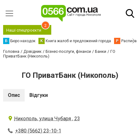
2
Наші спецпроєкти
Б
Бюро находок
К
Книга жалоб и предложений города
Р
Расписани
Головна
Довідник
Бізнес-послуги, фінанси
Банки
ГО
ПриватБанк (Никополь)
ГО ПриватБанк (Никополь)
Опис
Відгуки
Никополь, улица Чубаря , 23
+380 (5662) 23-10-1