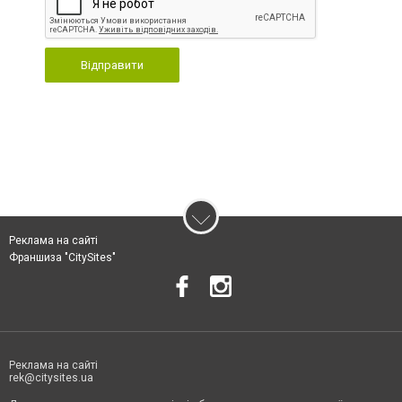
Відправити
Реклама на сайті
Франшиза "CitySites"
Реклама на сайті
rek@citysites.ua