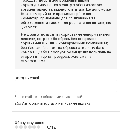
передати досвід або враження іншим
користувачам нашого сайту з обов'язковою
аргументацією залишеного відгука. Це допоможе
багатьом прийняти правильне рішення.
Коментарі призначені для спілкування та
обговорення, а також для роз'яснення питань, що
цікавлять.
Не дозволяється:
використання ненормативної
лексики, погроз або образ; безпосереднє
порівняння з іншими конкуруючими компаніями;
безпідставні заяви, що ображають діяльність
компанії і / або її послуги; розміщення посилань на
сторонні інтернет-ресурси; реклама та
самореклама.
Введіть email:
Ваш e-mail не відображатиметься на сайті
або
Авторизуйтесь
для написання відгуку
Обслуговування
0/12