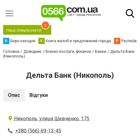
2
Наші спецпроєкти
Б
Бюро находок
К
Книга жалоб и предложений города
Р
Расписани
Головна
Довідник
Бізнес-послуги, фінанси
Банки
Дельта Банк
(Никополь)
Дельта Банк (Никополь)
Опис
Відгуки
Никополь, улица Шевченко, 175
+380 (566) 69-13-45