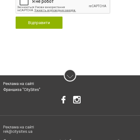
Відправити
Реклама на сайті
Франшиза "CitySites"
Реклама на сайті
rek@citysites.ua