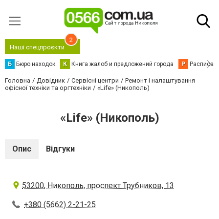
2
Наші спецпроєкти
Б
Бюро находок
К
Книга жалоб и предложений города
Р
Расписани
Головна
Довідник
Сервісні центри
Ремонт і налаштування
офісної техніки та оргтехніки
«Life» (Никополь)
«Life» (Никополь)
Опис
Відгуки
53200, Никополь, проспект Трубников, 13
+380 (5662) 2-21-25