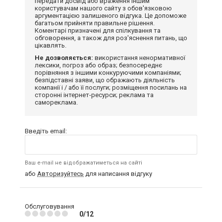
передати досвід або враження іншим
користувачам нашого сайту з обов'язковою
аргументацією залишеного відгука. Це допоможе
багатьом прийняти правильне рішення.
Коментарі призначені для спілкування та
обговорення, а також для роз'яснення питань, що
цікавлять.
Не дозволяється:
використання ненормативної
лексики, погроз або образ; безпосереднє
порівняння з іншими конкуруючими компаніями;
безпідставні заяви, що ображають діяльність
компанії і / або її послуги; розміщення посилань на
сторонні інтернет-ресурси; реклама та
самореклама.
Введіть email:
Ваш e-mail не відображатиметься на сайті
або
Авторизуйтесь
для написання відгуку
Обслуговування
0/12