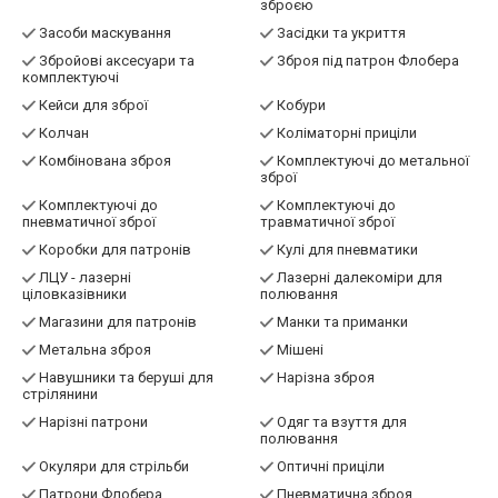
зброєю
Засоби маскування
Засідки та укриття
Збройові аксесуари та
Зброя під патрон Флобера
комплектуючі
Кейси для зброї
Кобури
Колчан
Коліматорні приціли
Комбінована зброя
Комплектуючі до метальної
зброї
Комплектуючі до
Комплектуючі до
пневматичної зброї
травматичної зброї
Коробки для патронів
Кулі для пневматики
ЛЦУ - лазерні
Лазерні далекоміри для
ціловказівники
полювання
Магазини для патронів
Манки та приманки
Метальна зброя
Мішені
Навушники та беруші для
Нарізна зброя
стрілянини
Нарізні патрони
Одяг та взуття для
полювання
Окуляри для стрільби
Оптичні приціли
Патрони Флобера
Пневматична зброя