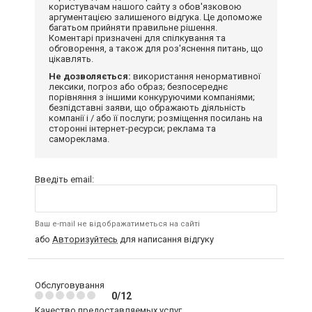
користувачам нашого сайту з обов'язковою
аргументацією залишеного відгука. Це допоможе
багатьом прийняти правильне рішення.
Коментарі призначені для спілкування та
обговорення, а також для роз'яснення питань, що
цікавлять.
Не дозволяється:
використання ненормативної
лексики, погроз або образ; безпосереднє
порівняння з іншими конкуруючими компаніями;
безпідставні заяви, що ображають діяльність
компанії і / або її послуги; розміщення посилань на
сторонні інтернет-ресурси; реклама та
самореклама.
Введіть email:
Ваш e-mail не відображатиметься на сайті
або
Авторизуйтесь
для написання відгуку
Обслуговування
0/12
Качество предоставляемых услуг