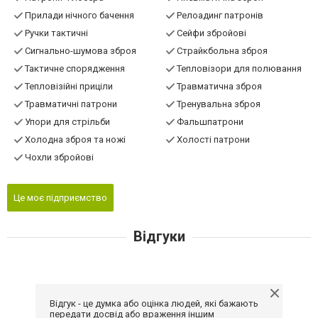
Прилади нічного бачення
Релоадинг патронів
Ручки тактичні
Сейфи збройові
Сигнально-шумова зброя
Страйкбольна зброя
Тактичне спорядження
Тепловізори для полювання
Тепловізійні приціли
Травматична зброя
Травматичні патрони
Тренувальна зброя
Упори для стрільби
Фальшпатрони
Холодна зброя та ножі
Холості патрони
Чохли збройові
Це моє підприємство
Відгуки
Відгук - це думка або оцінка людей, які бажають
передати досвід або враження іншим