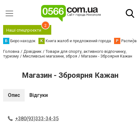
2
Наші спецпроєкти
Б
Бюро находок
К
Книга жалоб и предложений города
Р
Расписани
Головна
Довідник
Товари для спорту, активного відпочинку,
туризму
Мисливські магазини, зброя
Магазин - Зброярня Кажан
Магазин - Зброярня Кажан
Опис
Відгуки
+380(93)333-34-35