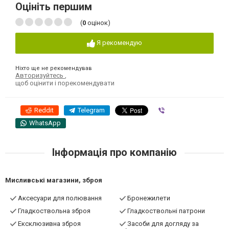
Оцініть першим
(
0
оцінок)
Я рекомендую
Ніхто ще не рекомендував
Авторизуйтесь
,
щоб оцінити і порекомендувати
Reddit
Telegram
Viber
WhatsApp
Інформація про компанію
Мисливські магазини, зброя
Аксесуари для полювання
Бронежилети
Гладкоствольна зброя
Гладкоствольні патрони
Ексклюзивна зброя
Засоби для догляду за