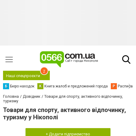
2
Наші спецпроєкти
Б
Бюро находок
К
Книга жалоб и предложений города
Р
Расписани
Головна
Довідник
Товари для спорту, активного відпочинку,
туризму
Товари для спорту, активного відпочинку,
туризму у Нікополі
+ Додати підприємство