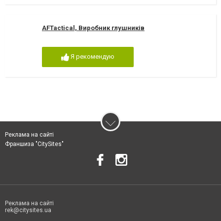
AFTactical, Виробник глушників
Я рекомендую
Реклама на сайті
Франшиза "CitySites"
Реклама на сайті
rek@citysites.ua