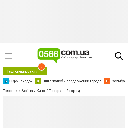
2
Наші спецпроєкти
Б
Бюро находок
К
Книга жалоб и предложений города
Р
Расписани
Головна
Афіша
Кино
Потеряный город