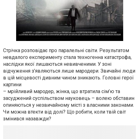
Стрічка розповідає про паралельні світи. Результатом
невдалого експерименту стала техногенна катастрофа,
наслідки якої лишаються невивченими. У зоні
відчуження з’являються лише мародери. Звичайні люди
в цій місцевості дивним чином зникають. Головні герої
картини
– мрійливий мародер, жінка, що втратила сім’ю та
засуджений суспільством науковець – волею обставин
опиняються у незвичайному місті з власними законами.
Чи можна втекти від долі? Що робити, коли твій світ
змінився назавжди?