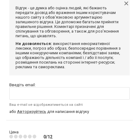
Відгук - це думка або оцінка людей, які бажають
передати досвід або враження іншим користувачам
нашого сайту з обов'язковою аргументацією
залишеного відгука. Це допоможе багатьом прийняти
правильне рішення. Коментарі призначені для
спілкування та обговорення, а також для роз'яснення
питань, що цікавлять.
Не дозволяється:
використання ненормативної
лексики, погроз або образ; безпосереднє порівняння з
іншими конкуруючими компаніями; безпідставні заяви,
що ображають діяльність компанії і / або її послуги;
розміщення посилань на сторонні інтернет-ресурси;
реклама та самореклама.
Введіть email:
Ваш e-mail не відображатиметься на сайті
або
Авторизуйтесь
для написання відгуку
Цена
0/12