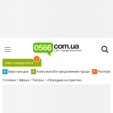
2
Наші спецпроєкти
Б
Бюро находок
К
Книга жалоб и предложений города
Р
Расписани
Головна
Афіша
Театры
«Праздник на пуантах»