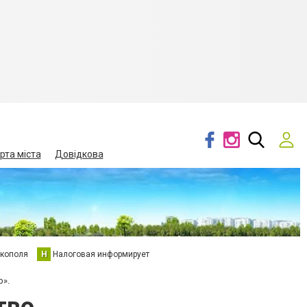
рта міста
Довідкова
кополя
Н
Налоговая информирует
ф».