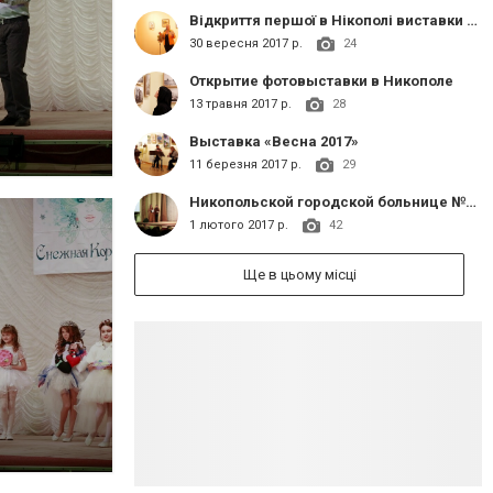
Відкриття першої в Нікополі виставки вишивки «Легіт»»
30 вересня 2017 р.
24
Открытие фотовыставки в Никополе
13 травня 2017 р.
28
Выставка «Весна 2017»
11 березня 2017 р.
29
Никопольской городской больнице №1 130 лет
1 лютого 2017 р.
42
Ще в цьому місці