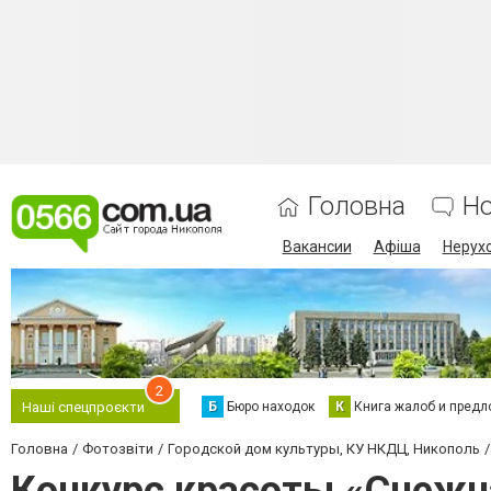
Головна
Н
Вакансии
Афіша
Нерух
2
Б
Бюро находок
К
Книга жалоб и предл
Наші спецпроєкти
Головна
Фотозвіти
Городской дом культуры, КУ НКДЦ, Никополь