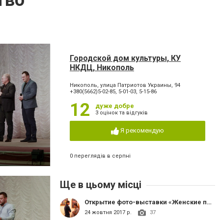
тво
Городской дом культуры, КУ
НКДЦ, Никополь
Никополь, улица Патриотов Украины, 94
+380(5662)5-02-85, 5-01-03, 5-15-86
12
дуже добре
3 оцінок та відгуків
Я рекомендую
0 переглядів в серпні
Ще в цьому місці
Открытие фото-выставки «Женские профессии: ломаем стереотипы» в Никополе
24 жовтня 2017 р.
37