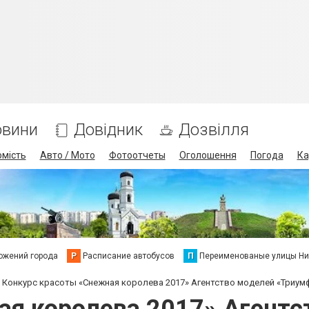
овини
Довідник
Дозвілля
омість
Авто / Мото
Фотоотчеты
Оголошення
Погода
Ка
ожений города
Р
Расписание автобусов
П
Переименованые улицы Ни
Конкурс красоты «Снежная королева 2017» Агентство моделей «Триум