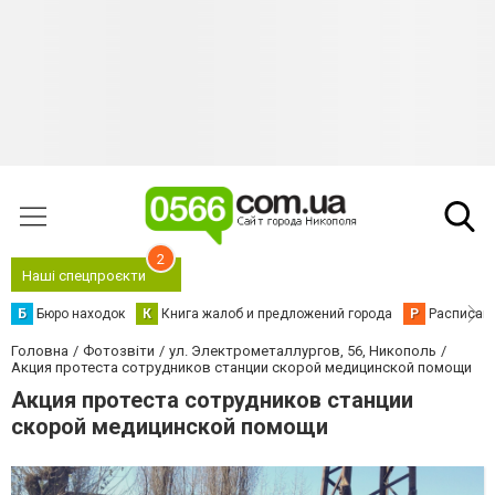
2
Наші спецпроєкти
Б
Бюро находок
К
Книга жалоб и предложений города
Р
Расписани
Головна
Фотозвіти
ул. Электрометаллургов, 56, Никополь
Акция протеста сотрудников станции скорой медицинской помощи
Акция протеста сотрудников станции
скорой медицинской помощи