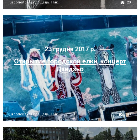
20
Европейская площадь, Ник...
23 грудня 2017 р.
Открытие городской ёлки, концерт
Дзидзьо
108
Европейская площадь, Ник...