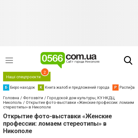
2
Наші спецпроєкти
Б
Бюро находок
К
Книга жалоб и предложений города
Р
Расписани
Головна
Фотозвіти
Городской дом культуры, КУ НКДЦ,
Никополь
Открытие фото-выставки «Женские профессии: ломаем
стереотипы» в Никополе
Открытие фото-выставки «Женские
профессии: ломаем стереотипы» в
Никополе