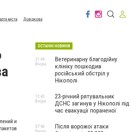
арта міста
Довідкова
ОСТАННІ НОВИНИ
6
Ветеринарну благодійну
21:44
Вчора
клініку пошкодив
за
російський обстріл у
Нікополі
23-річний рятувальник
12:42
Вчора
ДСНС загинув у Нікополі під
час евакуації пораненої
лений и
Після ворожої атаки
07:40
пакетов
Вчора