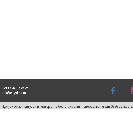
Реклама на сайті
rek@citysites.ua
Допускається цитування матеріалів без отримання попередньої згоди 0566.com.ua за
пошукових систем гіперпосилання на цитовані статті не нижче другого абзацу в тек
Матеріали з плашками "Новини компаній", "Промо", "Партнерський матеріал", "Партнер