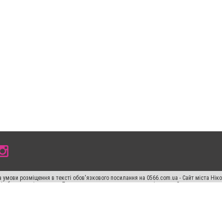
 умови розміщення в тексті обов'язкового посилання на 0566.com.ua - Сайт міста Нік
сті або в якості джерела. Порушення виняткових прав переслідується Законом.
ський спецпроєкт", "Політичні новини", "Пресреліз", "PR", "Офіційно", "Політична рек