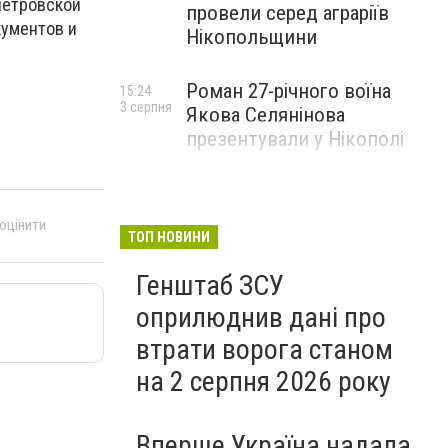
петровской
провели серед аграріїв
кументов и
Нікопольщини
Роман 27-річного воїна
15:24
3 серпня
Якова Селянінова
презентували у Нікополі
 оцінити
ТОП НОВИНИ
Генштаб ЗСУ
оприлюднив дані про
втрати ворога станом
на 2 серпня 2026 року
Вперше Україна надала