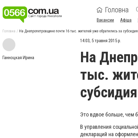
Головна
Вакансии
Афіша
Головна
На Днепропетровщине почти 16 тыс. жителей уже обратились за субсиди
14:03, 5 травня 2015 р.
На Днепр
Ганноцкая Ирина
тыс. жит
субсиди
Это вдвое больше, чем 
В управления социально
деклараций на оформлен