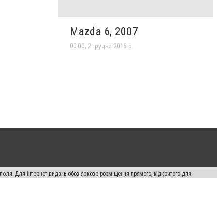
Mazda 6, 2007
00:00, 2 грудня 2016 р.
ополя. Для інтернет-видань обов'язкове розміщення прямого, відкритого для
лама" публікуються на правах реклами.