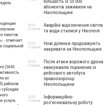
більшість із 55 000
недель
абонентів заживили на
Нікопольщині
тенденция
Аварійні відключення світла
23:23
получили
5 серпня
та води сталися у Нікополі
ых пакетов
», - отмечает
Нові ділянки продовжують
16:22
та социальной
5 серпня
накривати на Нікопольщині
Після атаки ворожого дрона
09:20
5 серпня
га (3645
евакуювали поранених із
 активность
рейсового автобуса
ло из
правоохоронці
5) районов.
Нікопольщини
е субсидии
нного
Інформаційно-
23:26
е услуги.
3 серпня
роз’яснювальну роботу