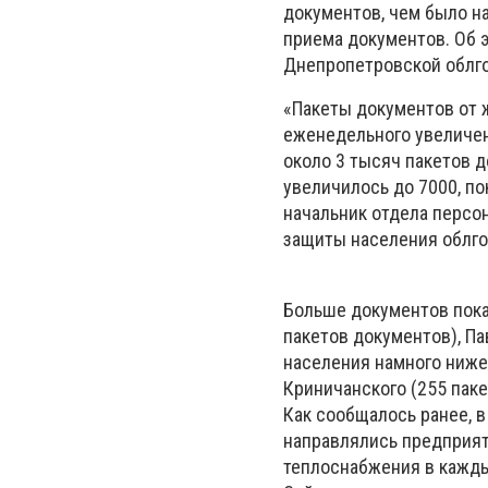
документов, чем было н
приема документов. Об 
Днепропетровской облг
«Пакеты документов от 
еженедельного увеличен
около 3 тысяч пакетов 
увеличилось до 7000, по
начальник отдела персо
защиты населения облг
Больше документов пока
пакетов документов), Па
населения намного ниже
Криничанского (255 паке
Как сообщалось ранее, 
направлялись предприяти
теплоснабжения в кажды