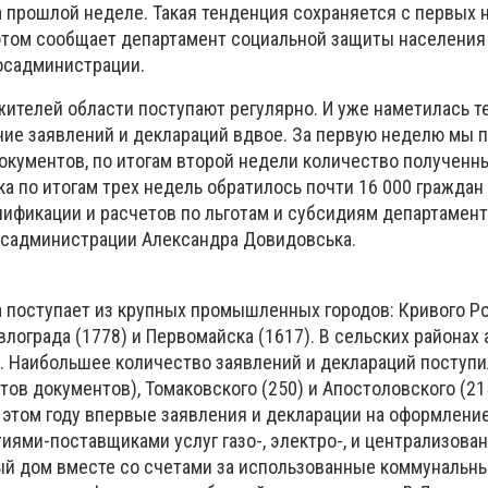
а прошлой неделе. Такая тенденция сохраняется с первых 
этом сообщает департамент социальной защиты населения
осадминистрации.
жителей области поступают регулярно. И уже наметилась 
ие заявлений и деклараций вдвое. За первую неделю мы 
документов, по итогам второй недели количество полученн
ка по итогам трех недель обратилось почти 16 000 граждан 
нификации и расчетов по льготам и субсидиям департамен
осадминистрации Александра Довидовська.
 поступает из крупных промышленных городов: Кривого Ро
влограда (1778) и Первомайска (1617). В сельских районах
. Наибольшее количество заявлений и деклараций поступи
тов документов), Томаковского (250) и Апостоловского (21
в этом году впервые заявления и декларации на оформлени
ями-поставщиками услуг газо-, электро-, и централизова
й дом вместе со счетами за использованные коммунальны