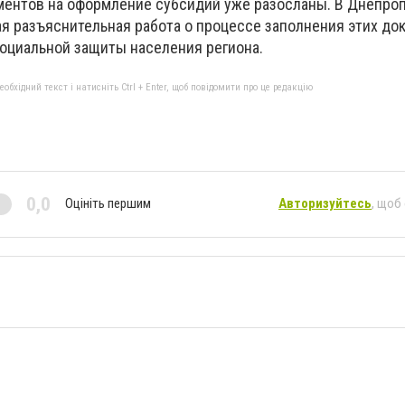
ментов на оформление субсидий уже разосланы. В Днепро
ая разъяснительная работа о процессе заполнения этих до
социальной защиты населения региона.
бхідний текст і натисніть Ctrl + Enter, щоб повідомити про це редакцію
0,0
Оцініть першим
Авторизуйтесь
, щоб