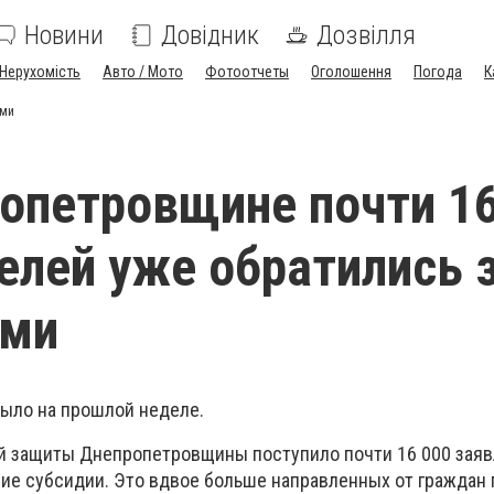
Новини
Довідник
Дозвілля
Нерухомість
Авто / Мото
Фотоотчеты
Оголошення
Погода
К
ями
опетровщине почти 1
елей уже обратились 
ями
было на прошлой неделе.
й защиты Днепропетровщины поступило почти 16 000 заяв
ие субсидии. Это вдвое больше направленных от граждан 