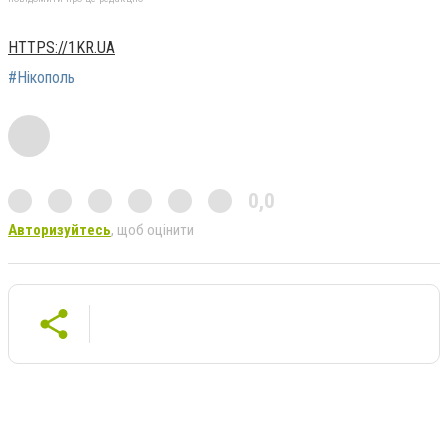
HTTPS://1KR.UA
#Нікополь
0,0
Авторизуйтесь
, щоб оцінити