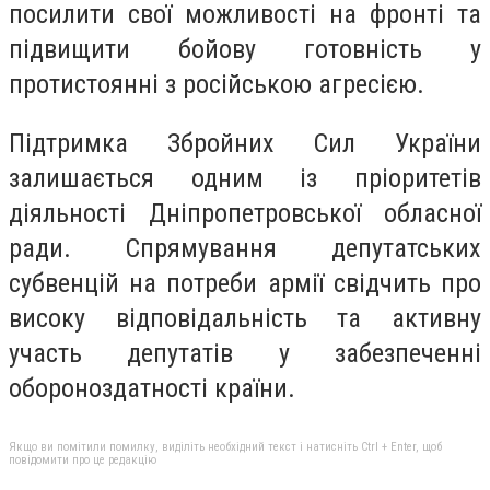
посилити свої можливості на фронті та
підвищити бойову готовність у
протистоянні з російською агресією.
Підтримка Збройних Сил України
залишається одним із пріоритетів
діяльності Дніпропетровської обласної
ради. Спрямування депутатських
субвенцій на потреби армії свідчить про
високу відповідальність та активну
участь депутатів у забезпеченні
обороноздатності країни.
Якщо ви помітили помилку, виділіть необхідний текст і натисніть Ctrl + Enter, щоб
повідомити про це редакцію