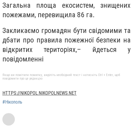
Загальна площа екосистем, знищених
пожежами, перевищила 86 га.
Закликаємо громадян бути свідомими та
дбати про правила пожежної безпеки на
відкритих територіях,– йдеться у
повідомленні
Якщо ви помітили помилку, виділіть необхідний текст і натисніть Ctrl + Enter, щоб
повідомити про це редакцію
HTTPS://NIKOPOL.NIKOPOLNEWS.NET
#Нікополь