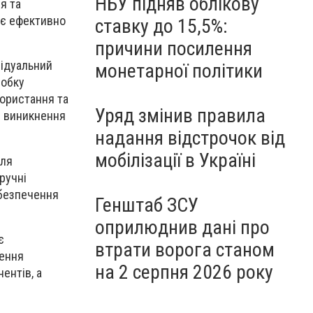
НБУ підняв облікову
я та
яє ефективно
ставку до 15,5%:
причини посилення
відуальний
монетарної політики
робку
користання та
Уряд змінив правила
і виникнення
надання відстрочок від
мобілізації в Україні
для
ручні
абезпечення
Генштаб ЗСУ
оприлюднив дані про
є
втрати ворога станом
дення
на 2 серпня 2026 року
ентів, а