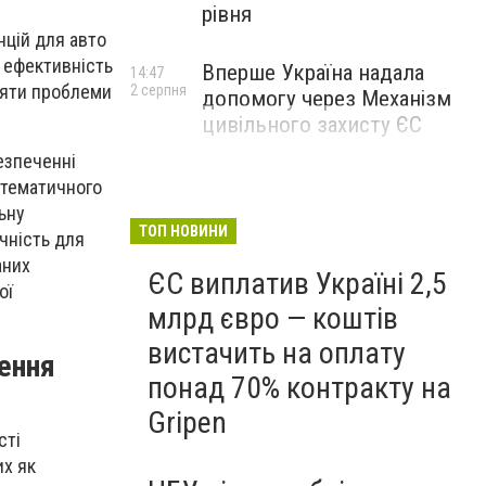
рівня
нцій для авто
х ефективність
Вперше Україна надала
14:47
ляти проблеми
2 серпня
допомогу через Механізм
цивільного захисту ЄС
езпеченні
стематичного
ьну
ТОП НОВИНИ
чність для
аних
ЄС виплатив Україні 2,5
ої
млрд євро — коштів
вистачить на оплату
щення
понад 70% контракту на
Gripen
сті
их як