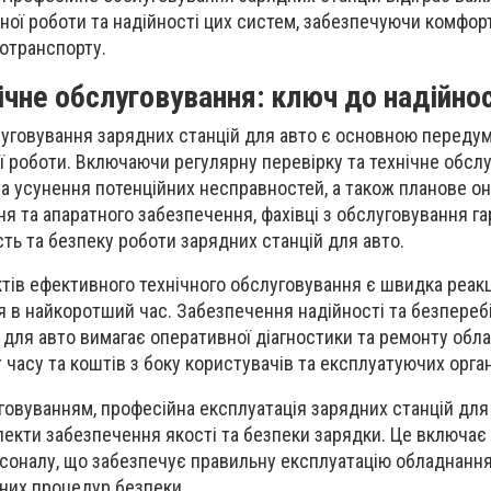
ної роботи та надійності цих систем, забезпечуючи комфорт
отранспорту.
чне обслуговування: ключ до надійнос
уговування зарядних станцій для авто є основною передум
ої роботи. Включаючи регулярну перевірку та технічне обсл
а усунення потенційних несправностей, а також планове о
я та апаратного забезпечення, фахівці з обслуговування г
ть та безпеку роботи зарядних станцій для авто.
тів ефективного технічного обслуговування є швидка реакц
я в найкоротший час. Забезпечення надійності та безпереб
 для авто вимагає оперативної діагностики та ремонту обл
часу та коштів з боку користувачів та експлуатуючих орган
говуванням, професійна експлуатація зарядних станцій для
пекти забезпечення якості та безпеки зарядки. Це включає
соналу, що забезпечує правильну експлуатацію обладнання
них процедур безпеки.