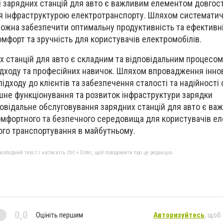
і зарядних станцій для авто є важливим елементом довгос
ня інфраструктурою електротранспорту. Шляхом системати
можна забезпечити оптимальну продуктивність та ефективн
омфорт та зручність для користувачів електромобілів.
 станцій для авто є складним та відповідальним процесом
ідходу та професійних навичок. Шляхом впровадження інно
підходу до клієнтів та забезпечення сталості та надійності
шне функціонування та розвиток інфраструктури зарядки
овідальне обслуговування зарядних станцій для авто є ва
мфортного та безпечного середовища для користувачів ел
ого транспортування в майбутньому.
бхідний текст і натисніть Ctrl + Enter, щоб повідомити про це редакцію
0,0
Оцініть першим
Авторизуйтесь
, щоб