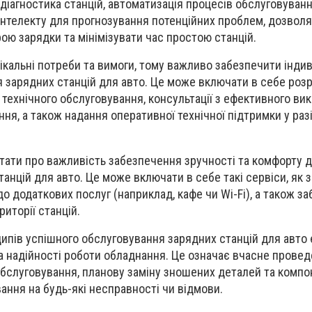
 діагностика станцій, автоматизація процесів обслуговуванн
інтелекту для прогнозування потенційних проблем, дозвол
ою зарядки та мінімізувати час простою станцій.
нікальні потреби та вимоги, тому важливо забезпечити інди
я зарядних станцій для авто. Це може включати в себе роз
 технічного обслуговування, консультації з ефективного ви
ня, а також надання оперативної технічної підтримки у раз
ятати про важливість забезпечення зручності та комфорту 
анцій для авто. Це може включати в себе такі сервіси, як з
о додаткових послуг (наприклад, кафе чи Wi-Fi), а також з
риторії станцій.
ипів успішного обслуговування зарядних станцій для авто 
а надійності роботи обладнання. Це означає вчасне прове
обслуговування, планову заміну зношених деталей та компон
ання на будь-які несправності чи відмови.