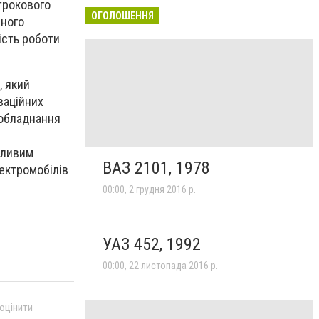
трокового
ОГОЛОШЕННЯ
чного
ість роботи
, який
ваційних
 обладнання
жливим
ВАЗ 2101, 1978
ектромобілів
00:00, 2 грудня 2016 р.
УАЗ 452, 1992
00:00, 22 листопада 2016 р.
 оцінити