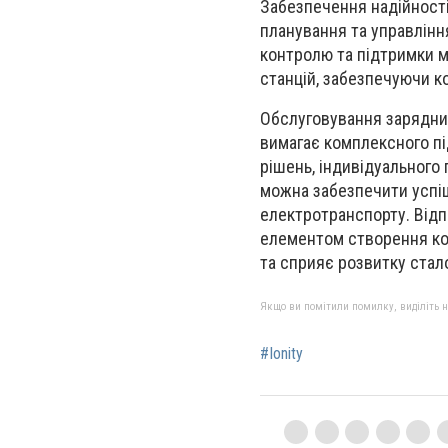
Забезпечення надійност
планування та управлін
контролю та підтримки 
станцій, забезпечуючи к
Обслуговування зарядних
вимагає комплексного п
рішень, індивідуального 
можна забезпечити успі
електротранспорту. Відп
елементом створення ко
та сприяє розвитку стал
Якщо ви помітили помилку, виділіть нео
#Ionity