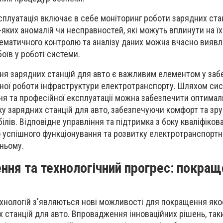
ксплуатація включає в себе моніторинг роботи зарядних ста
яких аномалій чи несправностей, які можуть вплинути на ї
тематичного контролю та аналізу даних можна вчасно вияв
оїв у роботі системи.
ня зарядних станцій для авто є важливим елементом у заб
йної роботи інфраструктури електротранспорту. Шляхом си
ня та професійної експлуатації можна забезпечити оптимал
ку зарядних станцій для авто, забезпечуючи комфорт та зру
лів. Відповідне управління та підтримка з боку кваліфіков
о успішного функціонування та розвитку електротранспортн
ньому.
ення та технологічний прогрес: покра
хнологій з'являються нові можливості для покращення яко
 станцій для авто. Впровадження інноваційних рішень, так