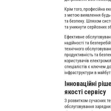
Крім того, професійна е
з метою виявлення будь-
та безпеку. Шляхом сис
та уникнути серйозних зб
Ефективне обслуговуван
надійності та безперебі
технічного обслуговуван
продуктивність та безпе
користувачів електромобі
спеціалістів є ключем д
інфраструктури в майбут
Інноваційні ріш
якості сервісу
З розвитком сучасних те
обслуговування зарядних