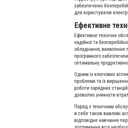
забезпеченні безперебій
для користувачів електр
Ефективне техні
Ефективне технічне обсл
надійної та безперебійн
обладнання, виявлення т
програмного забезпеченн
оптимальну продуктивніс
Одним із ключових аспек
проблеми та їх вирішенн
роботи зарядних станцій
дозволяє уникнути втрат 
Поряд з технічним обслу
в себе також важливі ас
відповідне навчання пер
дотримання всіх необхід