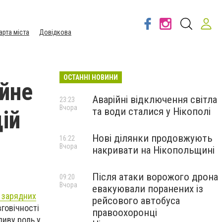
арта міста
Довідкова
ОСТАННІ НОВИНИ
ійне
Аварійні відключення світла
23:23
Вчора
та води сталися у Нікополі
ій
Нові ділянки продовжують
16:22
Вчора
накривати на Нікопольщині
Після атаки ворожого дрона
09:20
Вчора
евакуювали поранених із
 зарядних
рейсового автобуса
говічності
правоохоронці
ливу роль у