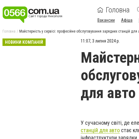
Головна
Вакансии
Афіша
Головна
Майстерність у сервісі: професійне обслуговування зарядних станцій для 
11:07, 3 липня 2024 р.
НОВИНИ КОМПАНІЙ
Майстерні
обслугов
для авто
У сучасному світі, де е
станцій для авто
стає кл
інфраструктури зарядки.