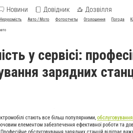
Новини
Довідник
Дозвілля
Нерухомість
Авто / Мото
Фотоотчеты
Оголошення
Погода
К
авто
сть у сервісі: профес
ування зарядних станц
лектромобілі стають все більш популярними,
обслуговування
ючовим елементом забезпечення ефективної роботи та дов
 Професійне обслуговування зарядних станцій відіграє важ