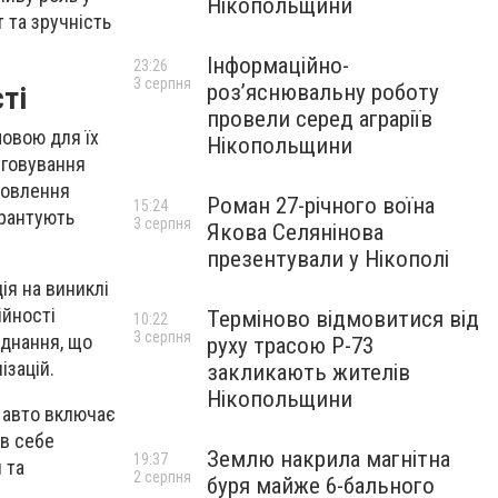
Нікопольщини
 та зручність
Інформаційно-
23:26
3 серпня
роз’яснювальну роботу
ті
провели серед аграріїв
овою для їх
Нікопольщини
уговування
новлення
Роман 27-річного воїна
15:24
арантують
3 серпня
Якова Селянінова
презентували у Нікополі
ія на виниклі
ійності
Терміново відмовитися від
10:22
3 серпня
аднання, що
руху трасою Р-73
ізацій.
закликають жителів
Нікопольщини
 авто включає
 в себе
Землю накрила магнітна
19:37
 та
2 серпня
буря майже 6-бального