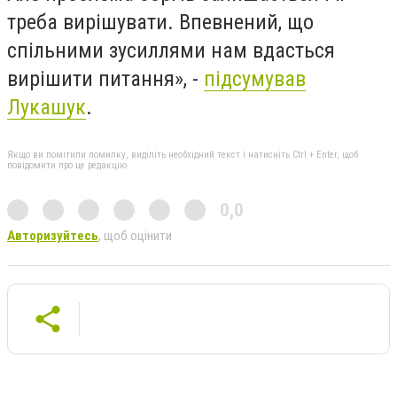
треба вирішувати. Впевнений, що
спільними зусиллями нам вдасться
вирішити питання», -
підсумував
Лукашук
.
Якщо ви помітили помилку, виділіть необхідний текст і натисніть Ctrl + Enter, щоб
повідомити про це редакцію
0,0
Авторизуйтесь
, щоб оцінити