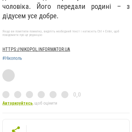
чоловіка. Його передали родині – з
дідусем усе добре.
Якщо ви помітили помилку, виділіть необхідний текст і натисніть Ctrl + Enter, щоб
повідомити про це редакцію
HTTPS://NIKOPOL.INFORMATOR.UA
#Нікополь
0,0
Авторизуйтесь
, щоб оцінити