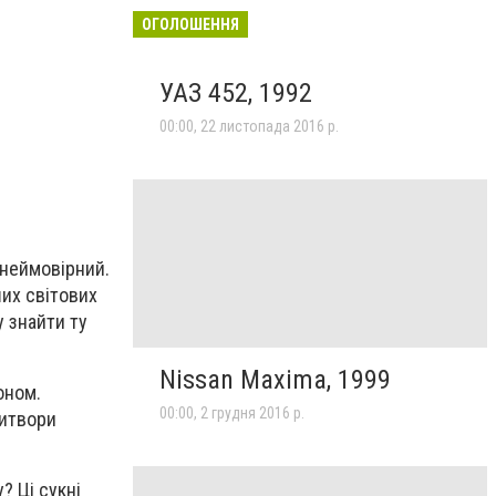
ОГОЛОШЕННЯ
УАЗ 452, 1992
00:00, 22 листопада 2016 р.
 неймовірний.
ших світових
у знайти ту
Nissan Maxima, 1999
оном.
00:00, 2 грудня 2016 р.
витвори
? Ці сукні