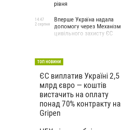
рівня
Вперше Україна надала
14:47
2 серпня
допомогу через Механізм
цивільного захисту ЄС
ТОП НОВИНИ
ЄС виплатив Україні 2,5
млрд євро — коштів
вистачить на оплату
понад 70% контракту на
Gripen