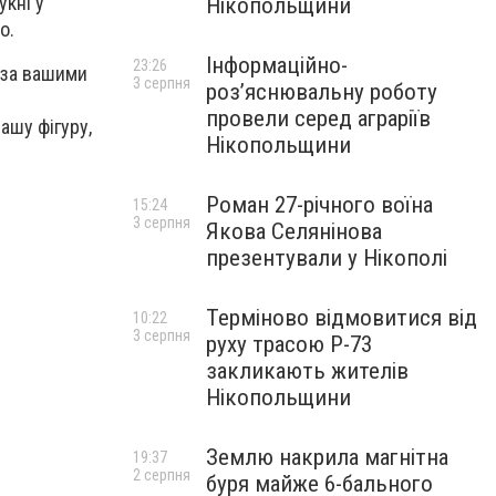
укні у
Нікопольщини
о.
Інформаційно-
23:26
 за вашими
3 серпня
роз’яснювальну роботу
провели серед аграріїв
ашу фігуру,
Нікопольщини
Роман 27-річного воїна
15:24
3 серпня
Якова Селянінова
презентували у Нікополі
Терміново відмовитися від
10:22
3 серпня
руху трасою Р-73
закликають жителів
Нікопольщини
Землю накрила магнітна
19:37
2 серпня
буря майже 6-бального