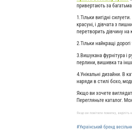
привертають за багатьма
1.
Тільки вигідні силуети.
красуні, і дівчата з пиш
перетворить дівчину на 
2.
Тільки найкращі дорог
3.
Вишукана фурнітура і р
перлини, вишивка та інши
4.
Унікальні дизайни. В ка
наряди в стилі бохо, мо
Якщо ви хочете виглядати
Перегляньте каталог. Мо
Якщо ви помітили помилку, виділіть нео
#Український бренд весільни