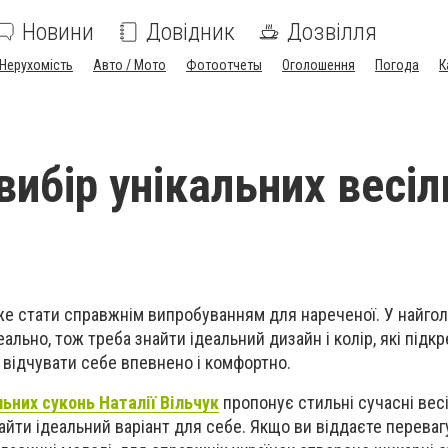
Новини
Довідник
Дозвілля
Нерухомість
Авто / Мото
Фотоотчеты
Оголошення
Погода
К
вибір унікальних весіл
оже стати справжнім випробуванням для нареченої. У найго
ально, тож треба знайти ідеальний дизайн і колір, які підк
ь відчувати себе впевнено і комфортно.
ьних суконь Наталії Вільчук
пропонує стильні сучасні весіл
йти ідеальний варіант для себе. Якщо ви віддаєте перевагу