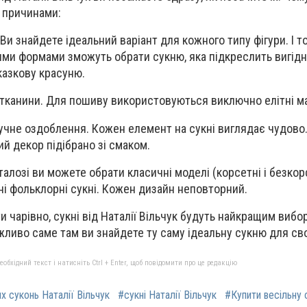
 причинами:
 Ви знайдете ідеальний варіант для кожного типу фігури. І то
ними формами зможуть обрати сукню, яка підкреслить вигідн
казкову красуню.
і тканини. Для пошиву використовуються виключно елітні ма
учне оздоблення. Кожен елемент на сукні виглядає чудово.
й декор підібрано зі смаком.
талозі ви можете обрати класичні моделі (корсетні і безкорс
дні фольклорні сукні. Кожен дизайн неповторний.
 чарівно, сукні від Наталії Вільчук будуть найкращим вибо
жливо саме там ви знайдете ту саму ідеальну сукню для сво
бхідний текст і натисніть Ctrl + Enter, щоб повідомити про це редакцію
х суконь Наталії Вільчук
#сукні Наталії Вільчук
#Купити весільну