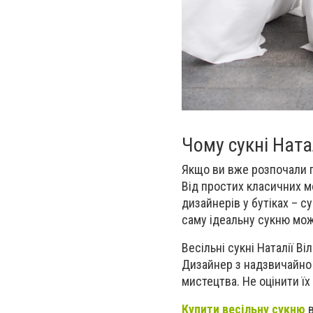
Чому сукні Натал
Якщо ви вже розпочали по
Від простих класичних м
дизайнерів у бутіках – 
саму ідеальну сукню мож
Весільні сукні Наталії Ві
Дизайнер з надзвичайно 
мистецтва. Не оцінити ї
Купити весільну сукню
в