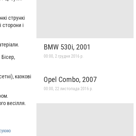
нкі стрункі
і сторони і
теріали.
BMW 530i, 2001
 Бісер,
00:00, 2 грудня 2016 р.
етні), казкові
Opel Combo, 2007
00:00, 22 листопада 2016 р.
ром.
го весілля.
 сукню