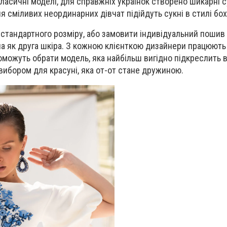
ласичні моделі, для справжніх українок створено шикарні с
я сміливих неординарних дівчат підійдуть сукні в стилі бох
стандартного розміру, або замовити індивідуальний пошив
ла як друга шкіра. З кожною клієнткою дизайнери працюють
оможуть обрати модель, яка найбільш вигідно підкреслить в
вибором для красуні, яка от-от стане дружиною.