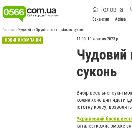
Головна
Вакансии
Афіша
Головна
Чудовий вибір унікальних весільних суконь
11:00, 10 жовтня 2023 р.
НОВИНИ КОМПАНІЙ
Чудовий 
суконь
Вибір весільної сукні м
кожна хоче виглядати іде
істотну красу, дозволят
Український бренд весіл
каталозі кожна зможе зна