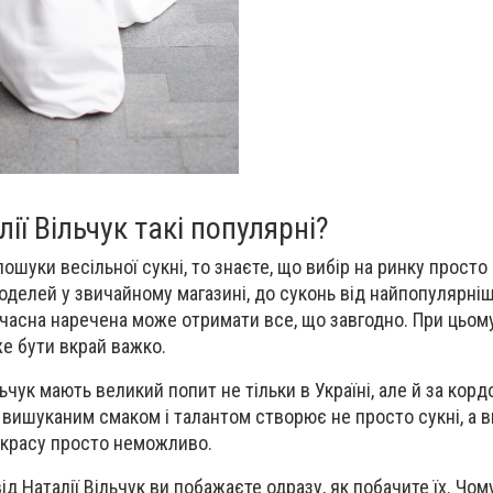
ії Вільчук такі популярні?
шуки весільної сукні, то знаєте, що вибір на ринку просто
оделей у звичайному магазині, до суконь від найпопулярні
сучасна наречена може отримати все, що завгодно. При цьом
е бути вкрай важко.
льчук мають великий попит не тільки в Україні, але й за корд
вишуканим смаком і талантом створює не просто сукні, а 
х красу просто неможливо.
ід Наталії Вільчук ви побажаєте одразу, як побачите їх. Чому