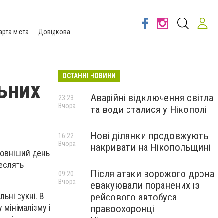
арта міста
Довідкова
ОСТАННІ НОВИНИ
ьних
Аварійні відключення світла
23:23
Вчора
та води сталися у Нікополі
Нові ділянки продовжують
16:22
Вчора
накривати на Нікопольщині
ловніший день
реслять
Після атаки ворожого дрона
09:20
Вчора
евакуювали поранених із
ьні сукні. В
рейсового автобуса
 мінімалізму і
правоохоронці