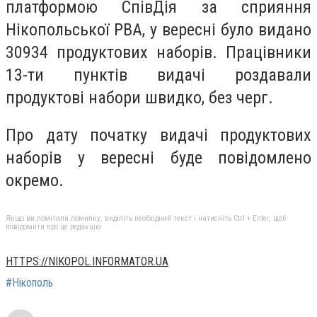
платформою СпівДія за сприяння
Нікопольської РВА, у вересні було видано
30934 продуктових наборів. Працівники
13-ти пунктів видачі роздавали
продуктові набори швидко, без черг.
Про дату початку видачі продуктових
наборів у вересні буде повідомлено
окремо.
Якщо ви помітили помилку, виділіть необхідний текст і натисніть Ctrl + Enter, щоб
повідомити про це редакцію
HTTPS://NIKOPOL.INFORMATOR.UA
#Нікополь