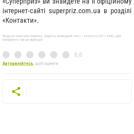
«Суперприз» ви знайдете на її офіційному
інтернет-сайті superpriz.com.ua в розділі
«Контакти».
Якщо ви помітили помилку, виділіть необхідний текст і натисніть Ctrl + Enter, щоб
повідомити про це редакцію
0,0
Авторизуйтесь
, щоб оцінити