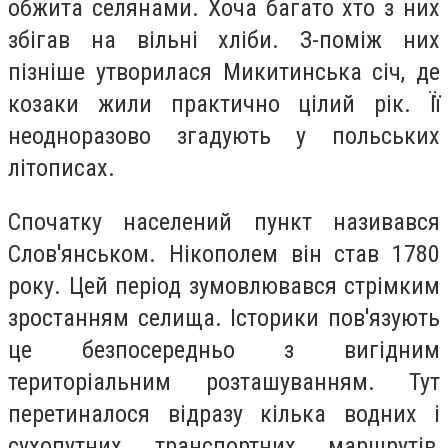
обжита селянами. Хоча багато хто з них
збігав на вільні хліби. З-поміж них
пізніше утворилася Микитинська січ, де
козаки жили практично цілий рік. Її
неодноразово згадують у польських
літописах.
Спочатку населений пункт називався
Слов'янськом. Нікополем він став 1780
року. Цей період зумовлювався стрімким
зростанням селища. Історики пов'язують
це безпосередньо з вигідним
територіальним розташуванням. Тут
перетиналося відразу кілька водних і
сухопутних транспортних маршрутів,