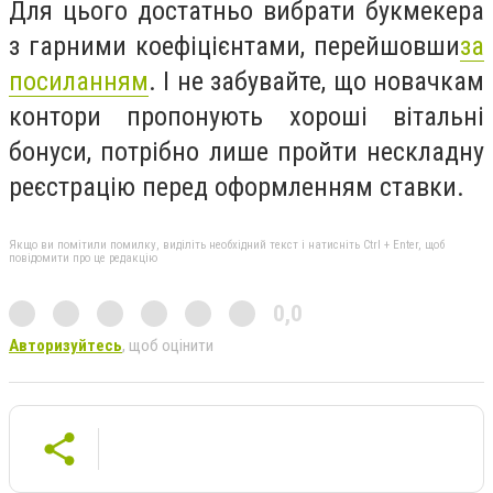
Для цього достатньо вибрати букмекера
з гарними коефіцієнтами, перейшовши
за
посиланням
. І не забувайте, що новачкам
контори пропонують хороші вітальні
бонуси, потрібно лише пройти нескладну
реєстрацію перед оформленням ставки.
Якщо ви помітили помилку, виділіть необхідний текст і натисніть Ctrl + Enter, щоб
повідомити про це редакцію
0,0
Авторизуйтесь
, щоб оцінити