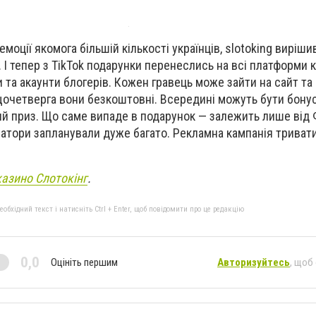
моції якомога більшій кількості українців, slotoking виріши
 тепер з TikTok подарунки перенеслись на всі платформи кр
и та акаунти блогерів. Кожен гравець може зайти на сайт та
очетверга вони безкоштовні. Всередині можуть бути бонуси
ший приз. Що саме випаде в подарунок — залежить лише від 
затори запланували дуже багато. Рекламна кампанія триват
казино Слотокінг
.
бхідний текст і натисніть Ctrl + Enter, щоб повідомити про це редакцію
0,0
Оцініть першим
Авторизуйтесь
, щоб