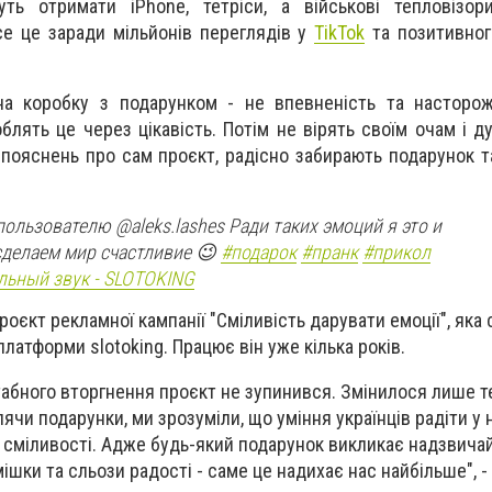
жуть отримати iPhone, тетріси, а військові тепловізо
се це заради мільйонів переглядів у
TikTok
та позитивног
а коробку з подарунком - не впевненість та настороже
роблять це через цікавість. Потім не вірять своїм очам і 
 пояснень про сам проєкт, радісно забирають подарунок т
ользователю @aleks.lashes Ради таких эмоций я это и
сделаем мир счастливие 😉
#подарок
#пранк
#прикол
ьный звук - SLOTOKING
єкт рекламної кампанії "Сміливість дарувати емоції", яка 
платформи slotoking. Працює він уже кілька років.
бного вторгнення проєкт не зупинився. Змінилося лише те
лячи подарунки, ми зрозуміли, що уміння українців радіти у
 сміливості. Адже будь-який подарунок викликає надзвичайн
шки та сльози радості - саме це надихає нас найбільше", -