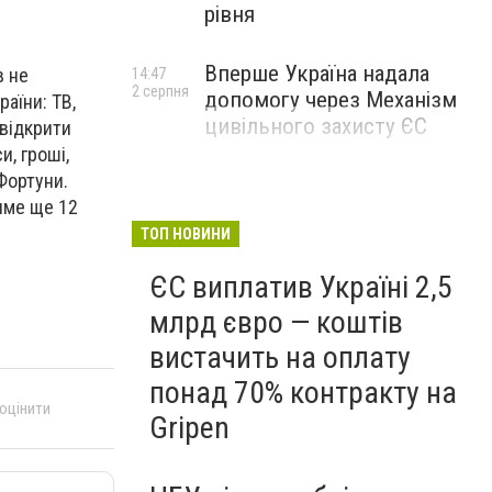
рівня
Вперше Україна надала
в не
14:47
2 серпня
допомогу через Механізм
аїни: ТВ,
цивільного захисту ЄС
 відкрити
, гроші,
Фортуни.
име ще 12
ТОП НОВИНИ
ЄС виплатив Україні 2,5
млрд євро — коштів
вистачить на оплату
понад 70% контракту на
 оцінити
Gripen