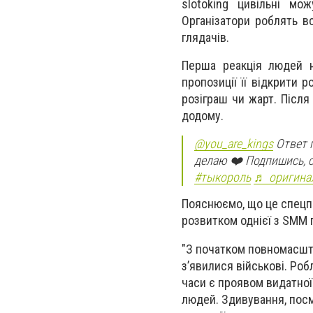
slotoking цивільні мо
Організатори роблять в
глядачів.
Перша реакція людей н
пропозиції її відкрити 
розіграш чи жарт. Після
додому.
@you_are_kings
Ответ п
делаю ❤️ Подпишись, 
#тыкороль
♬ оригинал
Пояснюємо, що це спецпро
розвитком однієї з SMM 
"З початком повномасшта
з’явилися військові. Роб
часи є проявом видатної
людей. Здивування, посмі