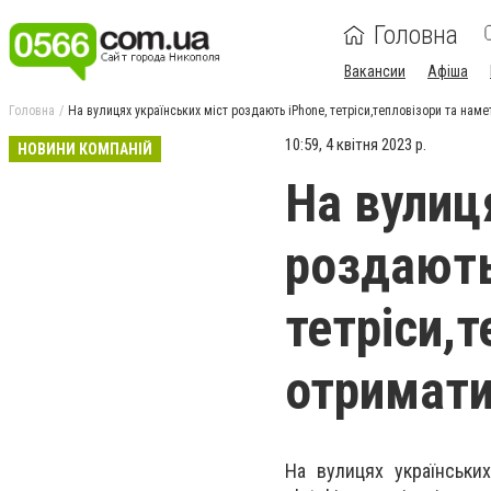
Головна
Вакансии
Афіша
Головна
На вулицях українських міст роздають iPhone, тетріси,тепловізори та намет
10:59, 4 квітня 2023 р.
НОВИНИ КОМПАНІЙ
На вулиц
роздають
тетріси,т
отримат
На вулицях українськи