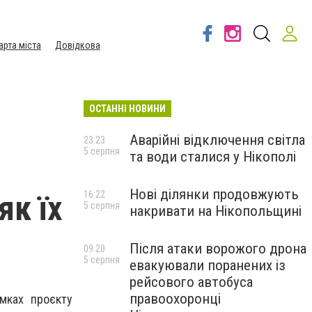
арта міста
Довідкова
ОСТАННІ НОВИНИ
Аварійні відключення світла
23:23
5 серпня
та води сталися у Нікополі
Нові ділянки продовжують
як їх
16:22
5 серпня
накривати на Нікопольщині
Після атаки ворожого дрона
09:20
5 серпня
евакуювали поранених із
рейсового автобуса
правоохоронці
мках проєкту