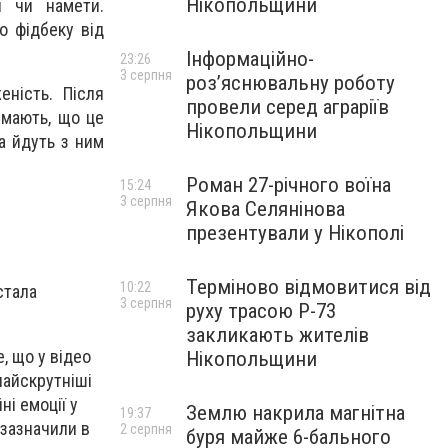
Нікопольщини
ри чи намети.
о фідбеку від
Інформаційно-
23:26
3 серпня
роз’яснювальну роботу
ність. Після
провели серед аграріїв
думають, що це
Нікопольщини
а йдуть з ним
Роман 27-річного воїна
15:24
3 серпня
Якова Селянінова
презентували у Нікополі
Терміново відмовитися від
10:22
стала
3 серпня
руху трасою Р-73
закликають жителів
, що у відео
Нікопольщини
 найскрутніші
і емоції у
Землю накрила магнітна
19:37
 зазначили в
2 серпня
буря майже 6-бального