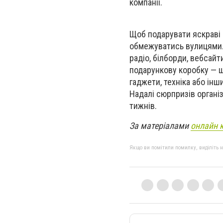
компанії.
Щоб подарувати яскраві е
обмежуватись вулицями. І
радіо, білборди, вебсайт
подарункову коробку — щ
гаджети, техніка або ін
Надалі сюрпризів органі
тижнів.
За матеріалами
онлайн 
Якщо ви помітили помилку, виділіть нео