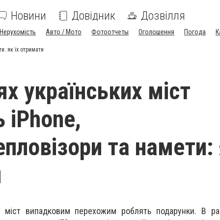
Новини
Довідник
Дозвілля
Нерухомість
Авто / Мото
Фотоотчеты
Оголошення
Погода
К
и: як їх отримати
ях українських міст
 iPhone,
епловізори та намети: 
и
х міст випадковим перехожим роблять подарунки. В ра