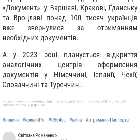
«Документ»: у Варшаві, Кракові, Ґданську
та Вроцлаві понад 100 тисяч українців
вже звернулися за отриманням
необхідних документів.
А у 2023 році планується відкриття
аналогічних центрів оформлення
документів у Німеччині, Іспанії, Чехії,
Словаччині та Туреччині.
Якщо ви помітили помилку, виділіть необхідний текст і натисніть Ctrl + Enter, щоб
повідомити про це редакцію
#новини
#кривийРіг
#0564ua
#війна
#отриманняПаспорта
Світлана Романенко