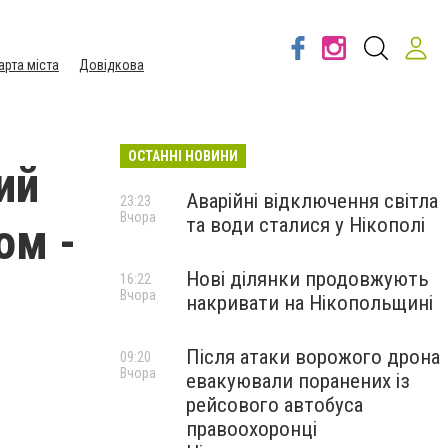
арта міста
Довідкова
ОСТАННІ НОВИНИ
ий
Аварійні відключення світла
23:23
Вчора
та води сталися у Нікополі
ом -
Нові ділянки продовжують
16:22
Вчора
накривати на Нікопольщині
Після атаки ворожого дрона
09:20
Вчора
евакуювали поранених із
рейсового автобуса
правоохоронці