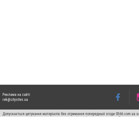
Реклама на сайті
rek@citysites.ua
Допускається цитування матеріалів без отримання попередньої згоди 0566.com.ua за
пошукових систем гіперпосилання на цитовані статті не нижче другого абзацу в тек
Матеріали з плашками "Новини компаній", "Промо", "Партнерський матеріал", "Партнер