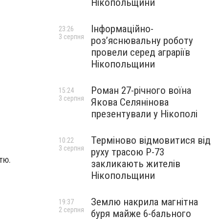
Нікопольщини
Інформаційно-
23:26
3 серпня
роз’яснювальну роботу
провели серед аграріїв
Нікопольщини
Роман 27-річного воїна
15:24
3 серпня
Якова Селянінова
презентували у Нікополі
Терміново відмовитися від
10:22
3 серпня
руху трасою Р-73
тю.
закликають жителів
Нікопольщини
Землю накрила магнітна
19:37
2 серпня
буря майже 6-бального