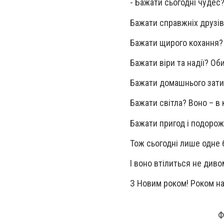
- Бажати сьогодні чудес?
Бажати справжніх друзів
Бажати щирого кохання? 
Бажати віри та надії? Об
Бажати домашнього затиш
Бажати світла? Воно – в
Бажати пригод і подороже
Тож сьогодні лише одне 
І воно втілиться не див
З Новим роком! Роком на
Ф