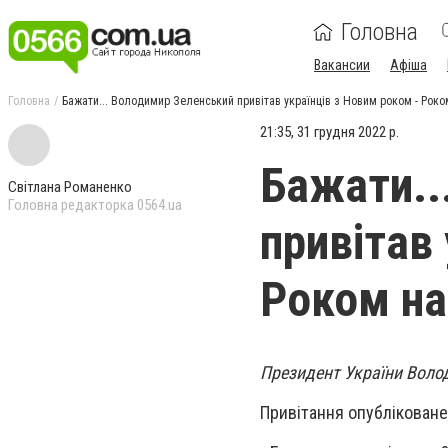
Головна
Вакансии
Афіша
Головна
Бажати... Володимир Зеленський привітав українців з Новим роком - Рок
21:35, 31 грудня 2022 р.
Бажати..
Світлана Романенко
Головна редакторка 0564.ua
привітав
Роком на
Президент України Волод
Привітання опубліковане