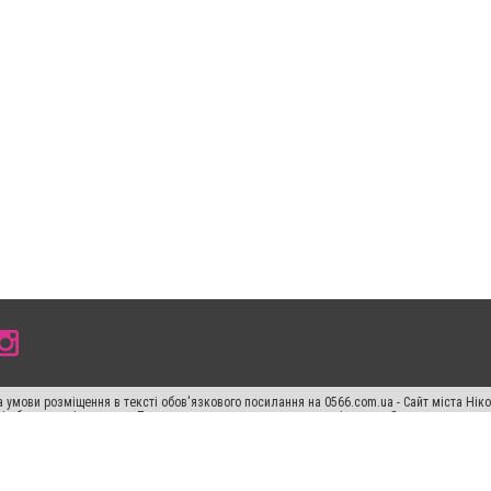
 умови розміщення в тексті обов'язкового посилання на 0566.com.ua - Сайт міста Нік
сті або в якості джерела. Порушення виняткових прав переслідується Законом.
ський спецпроєкт", "Політичні новини", "Пресреліз", "PR", "Офіційно", "Політична рек