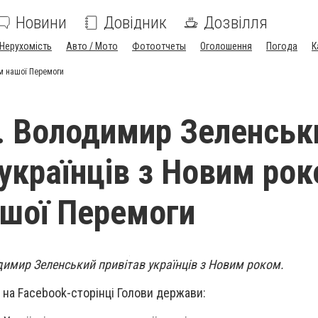
Новини
Довідник
Дозвілля
Нерухомість
Авто / Мото
Фотоотчеты
Оголошення
Погода
К
ом нашої Перемоги
. Володимир Зеленськ
 українців з Новим рок
шої Перемоги
имир Зеленський привітав українців з Новим роком.
 на Facebook-сторінці Голови держави: