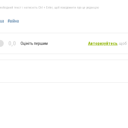
бхідний текст і натисніть Ctrl + Enter, щоб повідомити про це редакцію
ua
#війна
0,0
Оцініть першим
Авторизуйтесь
, щоб