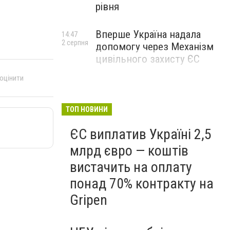
рівня
Вперше Україна надала
14:47
2 серпня
допомогу через Механізм
цивільного захисту ЄС
 оцінити
ТОП НОВИНИ
ЄС виплатив Україні 2,5
млрд євро — коштів
вистачить на оплату
понад 70% контракту на
Gripen