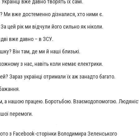
 Українці вже давно творять їх самі.
? Ми вже достеменно дізналися, хто ними є.
За цей рік ми відчули його сильно як ніколи.
идві вже давно – в ЗСУ.
ку? Він там, де ми й наші близькі.
 кожному з нас, навіть коли немає електрики.
й? Зараз українці отримали їх аж занадто багато.
бажання.
ом, а нашою працею. Боротьбою. Взаємодопомогою. Людяніс
шої перемоги.
ото з Facebook-сторінки Володимира Зеленського