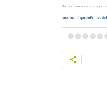
Якщо ви помітили помилку, виділіть нео
#новини
#кривийРіг
#0564