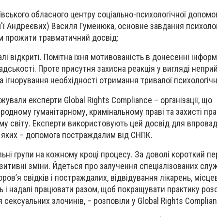
ївського обласного центру соціально-психологічної допомог
м'ї Андреєвих) Василя Гуменюка, основне завдання психолога
 прожити травматичний досвід:
і відкриті. Помітна їхня мотивованість в донесенні інформ
адськості. Проте присутня захисна реакція у вигляді непри
а ігнорування необхідності отримання тривалої психологічн
ували експерти Global Rights Compliance – організації, що
ародному гуманітарному, кримінальному праві та захисті пр
ому світу. Експерти використовують цей досвід для впров
і яких – допомога постраждалим від СНПК.
ні групи на кожному кроці процесу. За доволі короткий пе
зитивні зміни. Йдеться про залучення спеціалізованих слу
ров’я свідків і постраждалих, відвідування лікарень, місце
сь і надалі працювати разом, щоб покращувати практику розс
сексуальних злочинів, – розповіли у Global Rights Complian