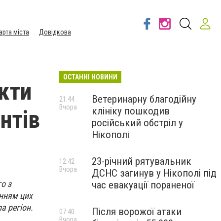
арта міста
Довідкова
ОСТАННІ НОВИНИ
кти
Ветеринарну благодійну
21:44
Вчора
клініку пошкодив
нтів
російський обстріл у
Нікополі
23-річний рятувальник
12:42
Вчора
ДСНС загинув у Нікополі під
о з
час евакуації пораненої
анням цих
а регіон.
Після ворожої атаки
07:40
Вчора