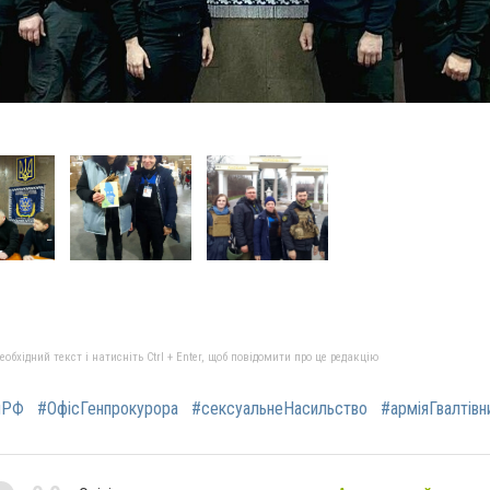
бхідний текст і натисніть Ctrl + Enter, щоб повідомити про це редакцію
яРФ
#ОфісГенпрокурора
#сексуальнеНасильство
#арміяГвалтівн