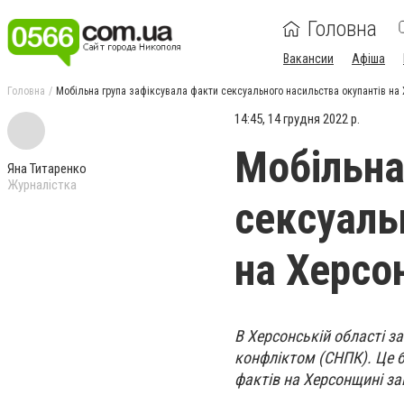
Головна
Вакансии
Афіша
Головна
Мобільна група зафіксувала факти сексуального насильства окупантів на
14:45, 14 грудня 2022 р.
Мобільна
Яна Титаренко
Журналістка
сексуаль
на Херсо
В Херсонській області з
конфліктом (СНПК). Це б
фактів на Херсонщині зай