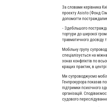
За словами керівника Ки
проєкту Asisto (Фонд Сі
допомогти постраждалим
- Здебільшого постраждал
тортури до широкої гром
травматичного досвіду т
Мобільну групу супроводж
спеціалізується на міжн
зонах конфліктів по всь
кращих практик, в центр
Ми супроводжуємо мобіль
Генпрокурора показав по
підтримки психічного здо
організацій. Сподіваємо
судового переслідування 