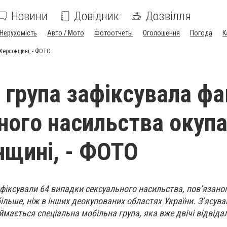
Новини
Довідник
Дозвілля
Нерухомість
Авто / Мото
Фотоотчеты
Оголошення
Погода
К
 Херсонщині, - ФОТО
 група зафіксувала фа
ного насильства окупа
нщині, - ФОТО
афіксували 64 випадки сексуального насильства, пов’язаног
ільше, ніж в інших деокупованих областях України. З’ясув
мається спеціальна мобільна група, яка вже двічі відвідал