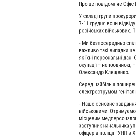
Про це повідомляє Офіс
У складі групи прокурори
7-11 грудня вони відвід
російських військових. П
- Ми безпосередньо спіл
важливо такі випадки не
як їхні персональні дані
окупації – непоодинокі,
Олександр Клещенко.
Серед найбільш поширени
електрострумом геніталі
- Наше основне завдання
військовими. Отримуємо 
місцевим медперсоналом.
заступник начальника уп
офіцерів поліції ГУНП в 