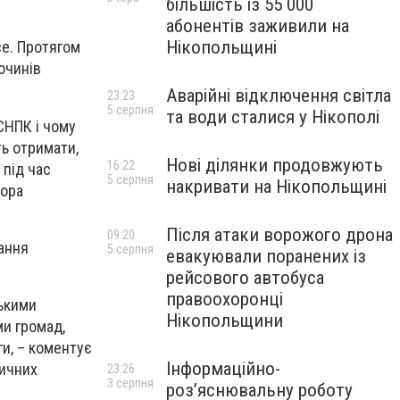
більшість із 55 000
абонентів заживили на
Нікопольщині
ce. Протягом
очинів
Аварійні відключення світла
23:23
5 серпня
та води сталися у Нікополі
СНПК і чому
ь отримати,
Нові ділянки продовжують
16:22
 під час
5 серпня
накривати на Нікопольщині
рора
Після атаки ворожого дрона
09:20
ання
5 серпня
евакуювали поранених із
рейсового автобуса
правоохоронці
ськими
Нікопольщини
ми громад,
ги, – коментує
Інформаційно-
ничних
23:26
3 серпня
роз’яснювальну роботу