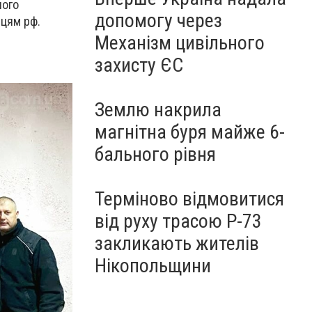
ного
допомогу через
вцям рф.
Механізм цивільного
захисту ЄС
Землю накрила
магнітна буря майже 6-
бального рівня
Терміново відмовитися
від руху трасою Р-73
закликають жителів
Нікопольщини