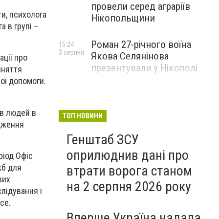
провели серед аграріїв
и, психолога
Нікопольщини
 в групі –
Роман 27-річного воїна
15:24
3 серпня
Якова Селянінова
ації про
презентували у Нікополі
йняття
ої допомоги.
ав людей в
ТОП НОВИНИ
адження
Генштаб ЗСУ
оприлюднив дані про
ріод Офіс
жб для
втрати ворога станом
вих
на 2 серпня 2026 року
лідування і
ce.
Вперше Україна надала