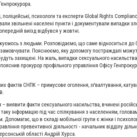
 Генпрокурора.
, поліцейські, психологи та експерти Global Rights Complian
ували звільнені населені пункти і документували випадки зл
опередній виїзд відбувся у жовтні.
куємось з людьми. Розповідаємо, що саме відноситься до 
 замовчувати. Пояснюємо, яку допомогу постраждалі можут
 будуть захищені. На жаль, випадки сексуального насильства
 – пояснив прокурор профільного управління Офісу Генпроку
х фактів СНПК – примусове оголення, зґвалтування, катув
й.
 – виявити факти сексуального насильства, вчинені росій
таку інформацію під час спілкування з населенням, голова
 Допомагає, що в складі мобільної групи є жінки і психоло
равління превентивної діяльності - начальник відділу діль
Херсонській області Андрій Хурса.