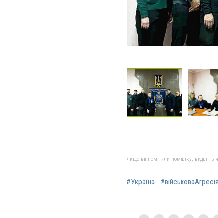
Якщо ви помітили помилку, виділіть нео
#Україна
#військоваАгресі