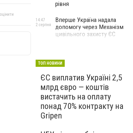
рівня
 оцінити
Вперше Україна надала
14:47
2 серпня
допомогу через Механізм
цивільного захисту ЄС
ТОП НОВИНИ
ЄС виплатив Україні 2,5
млрд євро — коштів
вистачить на оплату
понад 70% контракту на
Gripen