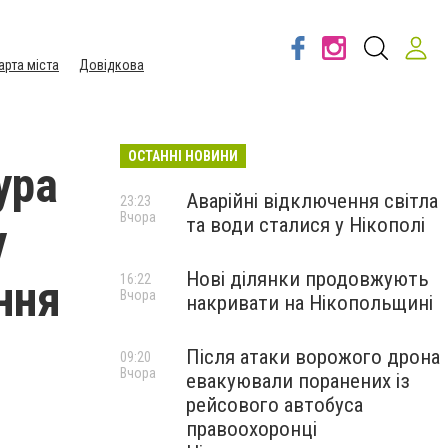
арта міста
Довідкова
ОСТАННІ НОВИНИ
ура
Аварійні відключення світла
23:23
Вчора
та води сталися у Нікополі
у
Нові ділянки продовжують
ння
16:22
Вчора
накривати на Нікопольщині
Після атаки ворожого дрона
09:20
Вчора
евакуювали поранених із
рейсового автобуса
правоохоронці