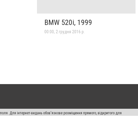
BMW 520i, 1999
00:00, 2 грудня 2016 р.
ополя. Для інтернет-видань обов'язкове розміщення прямого, відкритого для
лама" публікуються на правах реклами.