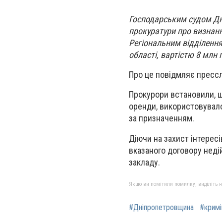
Господарським судом Дн
прокуратури про визнан
Регіональним відділенн
області, вартістю 8 млн 
Про це повідмляє пресс
Прокурори встановили, щ
оренди, використовувало
за призначенням.
Діючи на захист інтерес
вказаного договору нед
закладу.
Якщо ви помітили помилку, виділіть нео
#Дніпропетровщина
#кримі