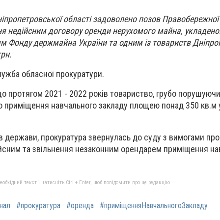
іпропетровської області задоволено позов Правобережної
ня недійсним договору оренди нерухомого майна, укладено
ям Фонду держмайна України та одним із товариств Дніпро
грн.
лужба обласної прокуратури.
о протягом 2021 - 2022 років товариство, грубо порушуючи
 приміщення навчального закладу площею понад 350 кв.м у
ів держави, прокуратура звернулась до суду з вимогами пр
ійсним та звільнення незаконним орендарем приміщення на
бхідний текст і натисніть Ctrl + Enter, щоб повідомити про це редакцію
нал
#прокуратура
#оренда
#приміщенняНавчальногоЗакладу