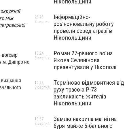
Нікопольщини
 окружної
Інформаційно-
23:26
го між
3 серпня
роз’яснювальну роботу
петровської
провели серед аграріїв
Нікопольщини
Роман 27-річного воїна
15:24
 договір
3 серпня
Якова Селянінова
 м. Дніпро не
презентували у Нікополі
о визнання
Терміново відмовитися від
10:22
вчального
3 серпня
руху трасою Р-73
закликають жителів
Нікопольщини
Землю накрила магнітна
19:37
2 серпня
буря майже 6-бального