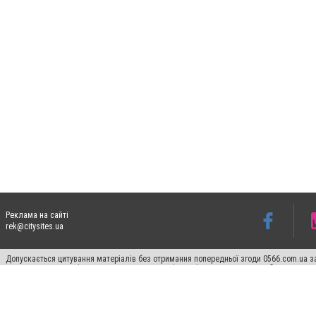
Реклама на сайті
rek@citysites.ua
Допускається цитування матеріалів без отримання попередньої згоди 0566.com.ua за
пошукових систем гіперпосилання на цитовані статті не нижче другого абзацу в тек
Матеріали з плашками "Новини компаній", "Промо", "Партнерський матеріал", "Партнер