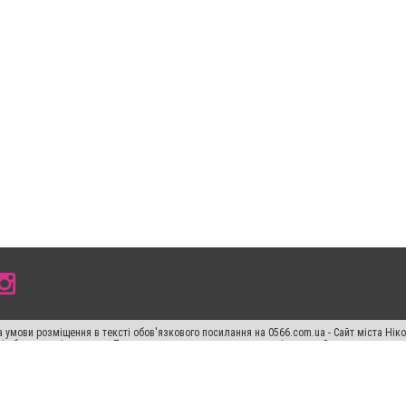
 умови розміщення в тексті обов'язкового посилання на 0566.com.ua - Сайт міста Нік
сті або в якості джерела. Порушення виняткових прав переслідується Законом.
ський спецпроєкт", "Політичні новини", "Пресреліз", "PR", "Офіційно", "Політична рек