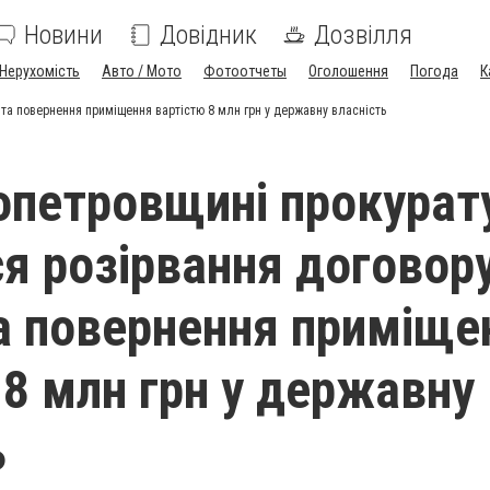
Новини
Довідник
Дозвілля
Нерухомість
Авто / Мото
Фотоотчеты
Оголошення
Погода
К
та повернення приміщення вартістю 8 млн грн у державну власність
опетровщині прокурат
я розірвання договор
а повернення приміще
 8 млн грн у державну
ь