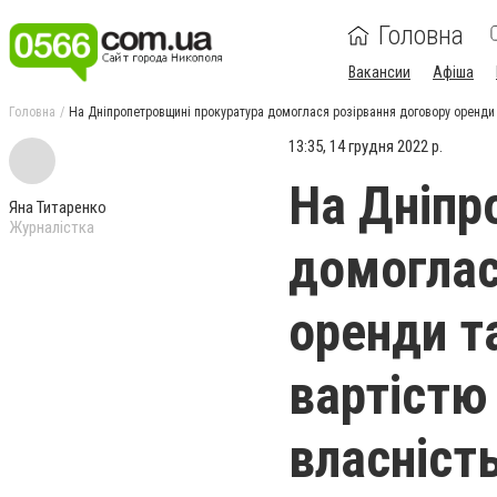
Головна
Вакансии
Афіша
Головна
На Дніпропетровщині прокуратура домоглася розірвання договору оренди 
13:35, 14 грудня 2022 р.
На Дніпр
Яна Титаренко
Журналістка
домоглас
оренди т
вартістю
власніст